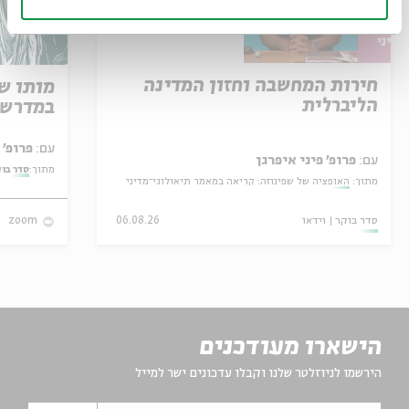
חירות המחשבה וחזון המדינה
מותו ש
הליברלית
במדרש 
עם:
פרופ' אביגדור שנאן
עם:
פרופ' פיני איפרגן
מתוך:
סדר בו
מתוך:
האופציה של שפינוזה: קריאה במאמר תיאולוגי־מדיני
סדר בוקר
וידאו
06.08.26
zoom
הישארו מעודכנים
הירשמו לניוזלטר שלנו וקבלו עדכונים ישר למייל