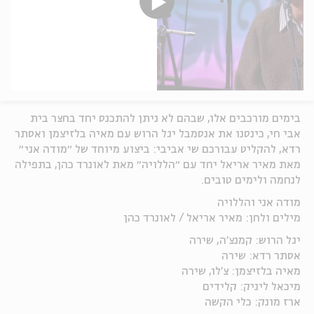
בימים מורכבים אלו, שבהם לא ניתן להתכנס יחד בחצר בית
אבי חי, כינסנו את אנסמבל יגל הרוש עם מאיה בלזיצמן ואסתר
רדא, להקליט עבורכם שי אביבי: ביצוע מיוחד של ״מודה אני״
מאת מאיר אריאל יחד עם ״הללויה״ מאת לאונרד כהן, בתפילה
לנחמה ולימים טובים.
מודה אני והללויה
מילים ולחן: מאיר אריאל / לאונרד כהן
יגל הרוש: קמנצ'ה, שירה
אסתר רדא: שירה
מאיה בלזיצמן: צ'לו, שירה
מיכאל ליניק: קלידים
ארז מונק: כלי הקשה