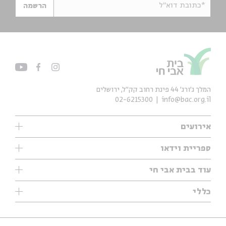
*כתובת דוא"ל
הרשמה
המלך ג'ורג' 44 פינת רחוב קק״ל, ירושלים
02-6215300
info@bac.org.il
אירועים
עיון
ספריית וידאו
אנגלית
ילדים
שיעורי בוקר
עוד בבית אבי חי
מוזיקה
מיוחדים
תערוכות
עיון
כללי
נוער
מיוחדים
מיוחדים
צרו קשר
ספרות ושירה
פודקאסטים מומלצים
ספרות ושירה
אודות
סדרות
כתבות