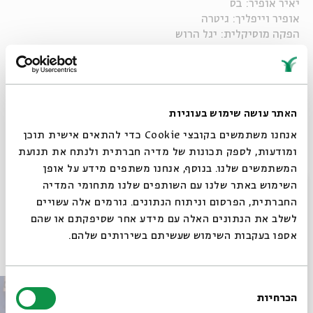
יאיר אופיר: בס
אופיר וייפליך: גיטרה
הפקה מוסיקלית: יגל הרוש
ניהול פרויקט: אייל לויט
ניהול אמנותי: עמיחי חסון
הפקה: שיר שרוני
וידאו ארט: אריק פוטרמן
הקלטת סאונד ומיקס: ערן בוטביקה
האתר עושה שימוש בעוגיות
אנחנו משתמשים בקובצי Cookie כדי להתאים אישית תוכן
שי לחג מקבלת השבת של בית אבי חי
ומודעות, לספק תכונות של מדיה חברתית ולנתח את תנועת
המשתמשים שלנו. בנוסף, אנחנו משתפים מידע על אופן
שיתוף
סגור
השימוש באתר שלנו עם השותפים שלנו מתחומי המדיה
החברתית, הפרסום וניתוח הנתונים. גורמים אלה עשויים
לשלב את הנתונים האלה עם מידע אחר שסיפקתם או שהם
אספו בעקבות השימוש שעשיתם בשירותים שלהם.
פרקים נוספים בסדרה
בחירת
הכרחיות
הסכמה