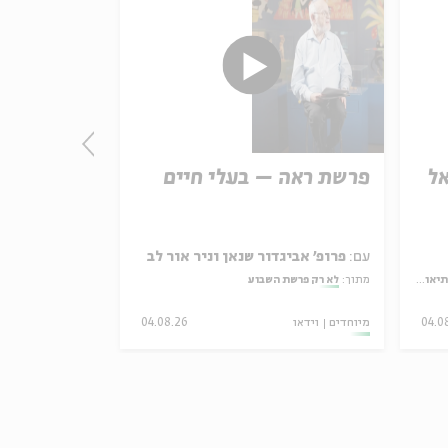
ל
פרשת ראה – בעלי חיים
התורה - חו
אמת נצחית
עם:
פרופ' אביגדור שנאן וניר אור לב
עם:
פרופ' פיני 
מדיני
מתוך:
לא רק פרשת השבוע
מתוך:
האופציה של שפי
04.0
מיוחדים
וידאו
04.08.26
סדר בוקר
וידאו