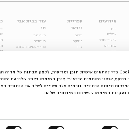
אירועים
ספריית
עוד בבית אבי
כל
וידאו
חי
עיון
צר
אנגלית
או
ילדים
תערוכות
שיעורי בוקר
הצ
מוזיקה
מיוחדים
מיוחדים
תנ
עיון
פודקאסטים מומלצים
פר
נוער
מיוחדים
כתבות
חנ
ספרות ושירה
ספרות ושירה
קצה הקרחון
סדרות
על הדרך
אירועי עבר
מפלגת המחשבות
אנחנו משתמשים בקובצי Cookie כדי להתאים אישית תוכן ומודעות, לספק תכונות של מ
אירועים
בנוסף, אנחנו משתפים מידע על אופן השימוש באתר שלנו עם השות
בירושלים
ילדים
רסום וניתוח הנתונים. גורמים אלה עשויים לשלב את הנתונים האל
מוזיקה
 בעקבות השימוש שעשיתם בשירותים שלהם.
הרצאות בזום
האתר פועל ברשיון אק