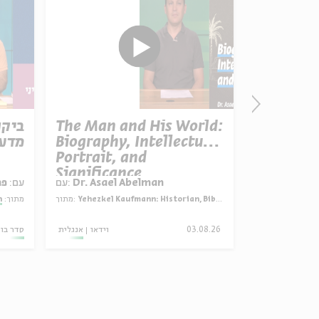
על הדרך הביתה: פרק #8
The Man and His World:
ביקו
Biography, Intellectual
מדעה
Portrait, and
Significance
Dr. Asael Abelman
עם:
עם:
פר
Yehezkel Kaufmann: Historian, Biblical Scholar, and Zionist Thinker
מתוך:
מתוך:
ה
20.03.25
03.08.26
וידאו
אנגלית
סדר בו