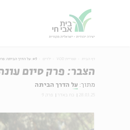
גור
סגור
דף הבית
ספריית VOD
ילדים
#9: על הדרך הביתה: פרק #9 – הצבר: פרק סיום עונה
הצבר: פרק סיום עונה
מתוך:
על הדרך הביתה
28.03.25
כח באדר
פרק 9