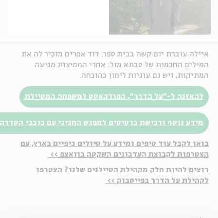
איילה עוברת יום קשה בבית ספר. דוד אפרים מזכיר לה את
המילים החכמות של סבתא מזל: אחרי החמיצות מגיעה
המתיקות, ויש גם עוגיות לימון כהוכחה.
להאזנה ל-״על הדרך״, הפודקאסט למשפחה המטיילת
מידע נוסף ורכישת כרטיסים למפגש החגיגי עם כוכבי הסדרה
בואו לקבל עוד טיפים ומידע על טיולים כיפיים בארץ, עם
הצטרפות לקבוצת העדכונים השקטה בוואצפ >>
רוצים להיות חלק מקהילת הטיילנים שלנו? הצטרפו
לקהילת על הדרך בפייסבוק >>