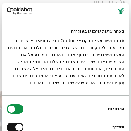
על הדרך הביתה
שיתוף
האתר עושה שימוש בעוגיות
תגיות:
על הדרך הביתה
על הדרך
אוצרות הטבע
לירן ויטבת
אפרים הפקח
אנחנו משתמשים בקובצי Cookie כדי להתאים אישית תוכן
סדרת רשת
עכביש
יונה
עץ תמר
עץ האקליפטוס
זית
דבורים
נמלה
ומודעות, לספק תכונות של מדיה חברתית ולנתח את תנועת
עטלף
צבר
המשתמשים שלנו. בנוסף, אנחנו משתפים מידע על אופן
סגור
השימוש באתר שלנו עם השותפים שלנו מתחומי המדיה
החברתית, הפרסום וניתוח הנתונים. גורמים אלה עשויים
לשלב את הנתונים האלה עם מידע אחר שסיפקתם או שהם
פרקים נוספים בסדרה
אספו בעקבות השימוש שעשיתם בשירותים שלהם.
בחירת
הכרחיות
הסכמה
רוצים לדעת מה קורה
בבית אבי חי לפני כולם?
תעדוף