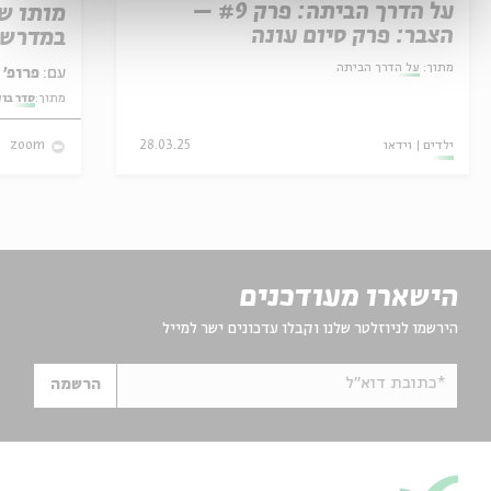
על הדרך הביתה: פרק #9 –
מותו ש
הצבר: פרק סיום עונה
במדרש 
מתוך:
על הדרך הביתה
עם:
פרופ' אביגדור שנאן
מתוך:
סדר בו
ילדים
וידאו
28.03.25
zoom
הישארו מעודכנים
הירשמו לניוזלטר שלנו וקבלו עדכונים ישר למייל
*כתובת דוא"ל
הרשמה