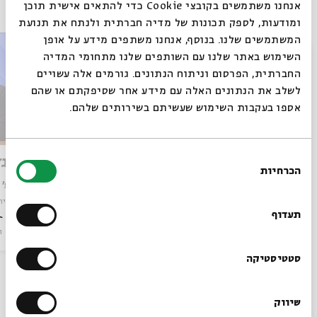
אנחנו משתמשים בקובצי Cookie כדי להתאים אישית תוכן
ומודעות, לספק תכונות של מדיה חברתית ולנתח את תנועת
המשתמשים שלנו. בנוסף, אנחנו משתפים מידע על אופן
סגור
השימוש באתר שלנו עם השותפים שלנו מתחומי המדיה
החברתית, הפרסום וניתוח הנתונים. גורמים אלה עשויים
לשלב את הנתונים האלה עם מידע אחר שסיפקתם או שהם
אספו בעקבות השימוש שעשיתם בשירותים שלהם.
בחירת
הספירות והסוד
ההתנגד
הכרחיות
הסכמה
רוצים לדעת מה קורה
עם:
פרופ' צחי וייס
עם:
פרופ' 
מתוך:
ראשית הקבלה: חשיבה מחודשת
מתוך:
ראשית
בבית אבי חי לפני כולם?
תעדוף
סדר בוקר
וידאו
12.12.24
סדר בוקר
ו
הרשמו לניוזלטר שלנו
סטטיסטיקה
עוד בבית אבי חי
שיווק
*כתובת דוא"ל