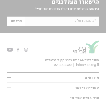
הישארו מעודכנים
הירשמו לניוזלטר שלנו וקבלו עדכונים ישר למייל
*כתובת דוא"ל
הרשמה
המלך ג'ורג' 44 פינת רחוב קק״ל, ירושלים
02-6215300
info@bac.org.il
אירועים
עיון
ספריית וידאו
אנגלית
ילדים
שיעורי בוקר
עוד בבית אבי חי
מוזיקה
מיוחדים
תערוכות