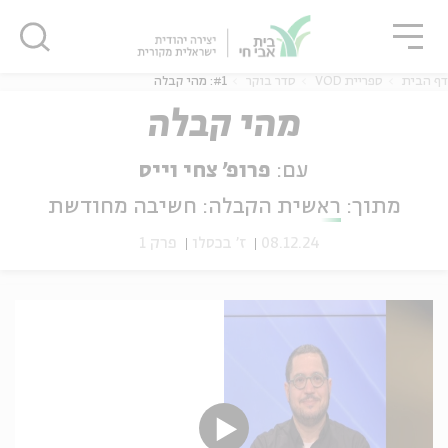
גור
סגור
סגור
דף הבית
ספריית VOD
סדר בוקר
#1: מהי קבלה
מהי קבלה
עם:
פרופ' צחי וייס
ה
אנגלית
נוער
מתוך:
ראשית הקבלה: חשיבה מחודשת
08.12.24
ז' בכסלו
פרק 1