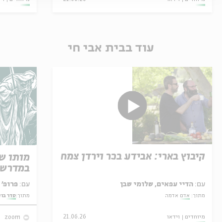
עוד בבית אבי חי
קיבוץ בארי: אבידע בכר וירדן צמח
מותו ש
במדרש 
עם:
הדיי עפאים, שלומי שבן
עם:
פרופ' אביגדור שנאן
מתוך:
אדם אדמה
מתוך:
סדר בו
מיוחדים
וידאו
21.06.26
zoom