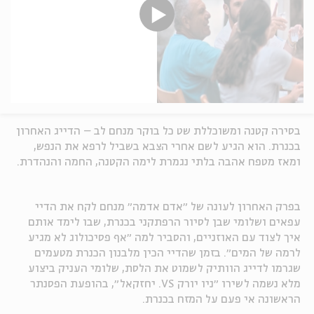
בסירה קטנה ומשוכללת שט כל בוקר מנחם לב – הדייג האחרון
בכנרת. הוא הגיע לשם אחרי הצבא בשביל לרפא את הנפש,
ומאז מטפח אהבה בלתי נגמרת לימה הקטנה, החמה והנהדרת.
בפרק האחרון לעונה של ״אדם אדמה״ מנחם לקח את הדיי
עפאים ושלומי שבן לסיור הרפתקני בכנרת, שבו לימד אותם
איך לצוד עם האוזניים, והסביר למה ״אף פסיכולוג לא מגיע
לרמה של המים״. בזמן שהדיי הכין מלבנון הכנרת מטעמים
שגרמו לדייג הוותיק לשמוט את הלסת, שלומי העניק ביצוע
מלא נשמה לשירו ״ניו יורק VS. יחזקאל״, בהופעת הפסנתר
הראשונה אי פעם על המזח בכנרת.