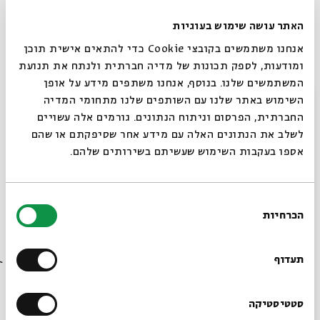
האתר עושה שימוש בעוגיות
במטבח:
אנחנו משתמשים בקובצי Cookie כדי להתאים אישית תוכן
קוצצים את בשר האמנונים היטב בסכין. קוצצים את עשבי
ומודעות, לספק תכונות של מדיה חברתית ולנתח את תנועת
התבלין והשום, מוסיפים לתערובת הדג ולשים יחד לקבלת
המשתמשים שלנו. בנוסף, אנחנו משתפים מידע על אופן
עיסה אחידה. מתבלים במלח ובפלפל שחור.
סגור
השימוש באתר שלנו עם השותפים שלנו מתחומי המדיה
נוטלים פרפר סרדין ומניחים כחופן מהתערובת על צד הבשר.
החברתית, הפרסום וניתוח הנתונים. גורמים אלה עשויים
סוגרים בפרפר נוסף כשהעור כלפי חוץ ומהדקים. חוזרים על
לשלב את הנתונים האלה עם מידע אחר שסיפקתם או שהם
הפעולה עם יתר הסרדינים והמילוי.
אספו בעקבות השימוש שעשיתם בשירותים שלהם.
מחממים שמן לטיגון בסיר רחב בגובה 1 סנטימטר. מקמחים כל
זוג סרדינים ממולא משני הצדדים במעט סולת ומעבירים
לטיגון. מזהיבים היטב משני הצדדים ומגישים מיד עם לימון
בחירת
חצוי וארק צונן.
הכרחיות
הסכמה
רוצים לדעת מה קורה
בבית אבי חי לפני כולם?
תעדוף
אדם אדמה
הרשמו לניוזלטר שלנו
סטטיסטיקה