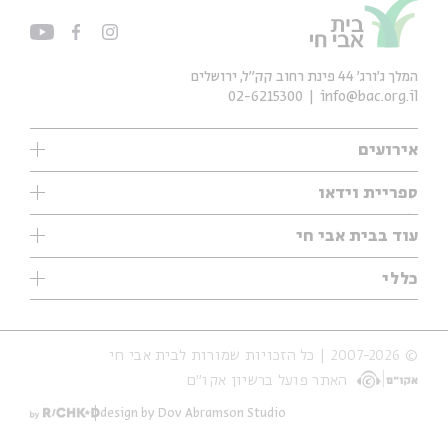
המלך ג'ורג' 44 פינת רחוב קק״ל, ירושלים
02-6215300
info@bac.org.il
אירועים
עיון
ספריית וידאו
אנגלית
ילדים
שיעורי בוקר
עוד בבית אבי חי
מוזיקה
מיוחדים
תערוכות
עיון
כללי
נוער
מיוחדים
מיוחדים
צרו קשר
ספרות ושירה
פודקאסטים מומלצים
ספרות ושירה
אודות
סדרות
כתבות
© 2007-2026 | כל הזכויות שמורות לבית אבי חי
הצהרת נגישות
אירועי עבר
קצה הקרחון
האתר פועל ברשיון אקו״ם
תנאי שימוש והצהרת פרטיות
אירועים בירושלים
על הדרך
חנות
ילדים
design by Dov Abramson Studio
מפלגת המחשבות
מוזיקה