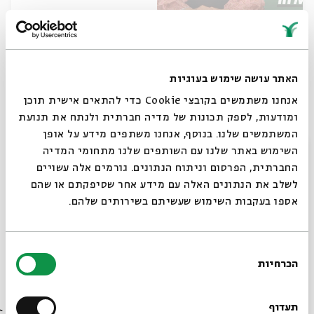
Life in Medieval Times
Dr. Katherine Aron-Beller
עם:
האתר עושה שימוש בעוגיות
אנחנו משתמשים בקובצי Cookie כדי להתאים אישית תוכן
04.01.26
וידאו
אנגלית
ומודעות, לספק תכונות של מדיה חברתית ולנתח את תנועת
המשתמשים שלנו. בנוסף, אנחנו משתפים מידע על אופן
סגור
השימוש באתר שלנו עם השותפים שלנו מתחומי המדיה
החברתית, הפרסום וניתוח הנתונים. גורמים אלה עשויים
לשלב את הנתונים האלה עם מידע אחר שסיפקתם או שהם
אספו בעקבות השימוש שעשיתם בשירותים שלהם.
בחירת
הכרחיות
הסכמה
רוצים לדעת מה קורה
Pottery, Trade, and Daily Life
בבית אבי חי לפני כולם?
תעדוף