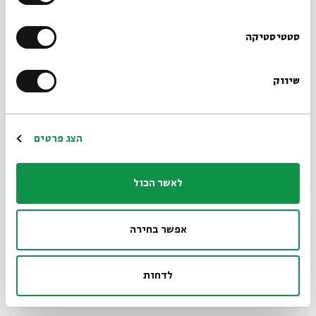
Dr. Mechael Osband
עם:
הרשמו לניוזלטר שלנו
סטטיסטיקה
07.12.25
וידאו
אנגלית
שיווק
*כתובת דוא"ל
הרשמה
הצג פרטים
לאשר הכול
אפשר בחירה
Synagogues: The Heart of the
Community
לדחות
Dr. Mechael Osband
עם: