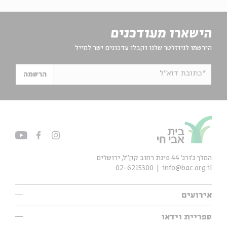
הישארו מעודכנים
הירשמו לניוזלטר שלנו וקבלו עדכונים ישר למייל
*כתובת דוא"ל
הרשמה
המלך ג'ורג' 44 פינת רחוב קק״ל, ירושלים
02-6215300
info@bac.org.il
אירועים
עיון
ספריית וידאו
אנגלית