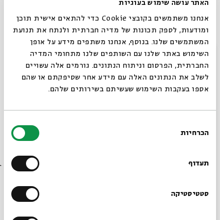
האתר עושה שימוש בעוגיות
אנחנו משתמשים בקובצי Cookie כדי להתאים אישית תוכן
27.10.20
ומודעות, לספק תכונות של מדיה חברתית ולנתח את תנועת
המשתמשים שלנו. בנוסף, אנחנו משתפים מידע על אופן
סגור
השימוש באתר שלנו עם השותפים שלנו מתחומי המדיה
החברתית, הפרסום וניתוח הנתונים. גורמים אלה עשויים
לשלב את הנתונים האלה עם מידע אחר שסיפקתם או שהם
אספו בעקבות השימוש שעשיתם בשירותים שלהם.
בחירת
הכרחיות
הסכמה
רוצים לדעת מה קורה
בבית אבי חי לפני כולם?
The Architecture of Gender: Women in
תעדוף
Eastern European Synagogue
Dr. Vladimir Levin
עם:
הרשמו לניוזלטר שלנו
סטטיסטיקה