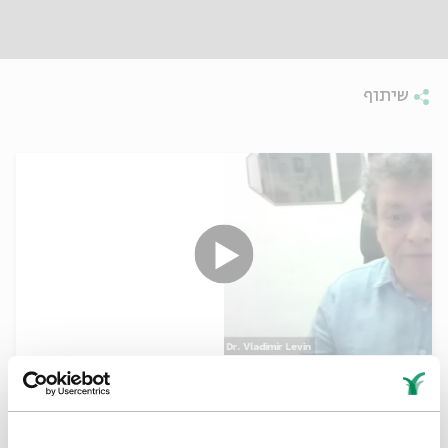
שיתוף
Reform or Consensus? Choral
Synagogues in the Russian Empire
Dr. Vladimir Levin
עם: