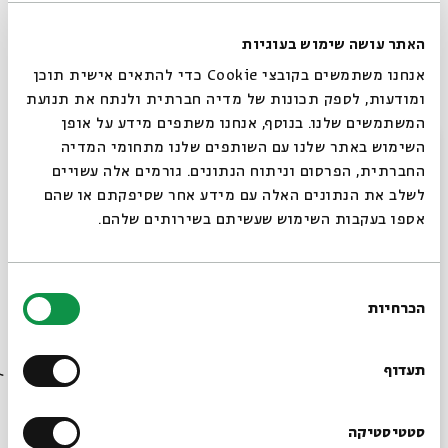
האתר עושה שימוש בעוגיות
אנחנו משתמשים בקובצי Cookie כדי להתאים אישית תוכן
המחלוקת הגדולה על מוקצה בתלמוד הבבלי
ומודעות, לספק תכונות של מדיה חברתית ולנתח את תנועת
עם:
ד"ר יואל קרצ'מר רזיאל
המשתמשים שלנו. בנוסף, אנחנו משתפים מידע על אופן
סגור
השימוש באתר שלנו עם השותפים שלנו מתחומי המדיה
החברתית, הפרסום וניתוח הנתונים. גורמים אלה עשויים
20.05.26
לשלב את הנתונים האלה עם מידע אחר שסיפקתם או שהם
אספו בעקבות השימוש שעשיתם בשירותים שלהם.
בחירת
הכרחיות
הסכמה
רוצים לדעת מה קורה
בבית אבי חי לפני כולם?
תעדוף
הרשמו לניוזלטר שלנו
סטטיסטיקה