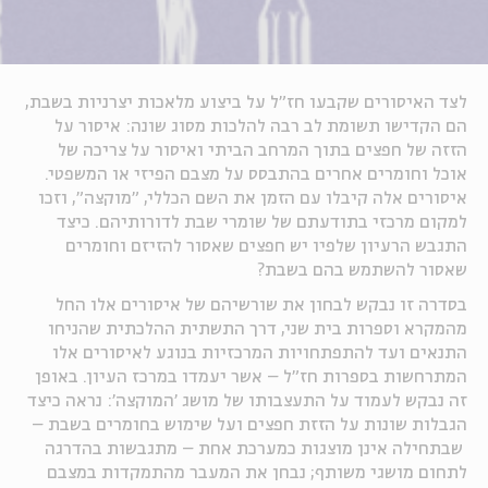
לצד האיסורים שקבעו חז"ל על ביצוע מלאכות יצרניות בשבת,
הם הקדישו תשומת לב רבה להלכות מסוג שונה: איסור על
הזזה של חפצים בתוך המרחב הביתי ואיסור על צריכה של
אוכל וחומרים אחרים בהתבסס על מצבם הפיזי או המשפטי.
איסורים אלה קיבלו עם הזמן את השם הכללי, "מוקצה", וזכו
למקום מרכזי בתודעתם של שומרי שבת לדורותיהם. כיצד
התגבש הרעיון שלפיו יש חפצים שאסור להזיזם וחומרים
שאסור להשתמש בהם בשבת
?
בסדרה זו נבקש לבחון את שורשיהם של איסורים אלו החל
מהמקרא וספרות בית שני, דרך התשתית ההלכתית שהניחו
התנאים ועד להתפתחויות המרכזיות בנוגע לאיסורים אלו
המתרחשות בספרות חז"ל
–
אשר יעמדו במרכז העיון. באופן
זה נבקש לעמוד על התעצבותו של מושג 'המוקצה': נראה כיצד
הגבלות שונות על הזזת חפצים ועל שימוש בחומרים בשבת
–
שבתחילה אינן מוצגות כמערכת אחת
–
מתגבשות בהדרגה
לתחום מושגי משותף; נבחן את המעבר מהתמקדות במצבם