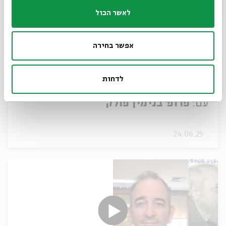
לאשר הכול
אפשר בחירה
לדחות
קולומטריה
עם:
פרופ' בנימין פולק
24.06.25