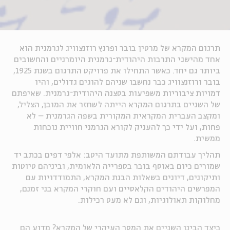
תרגום המקרא של מרטין בובר ופרנץ רוזנצוויג לגרמנית הוא
אחד מהישגי התרבות היהודית־גרמנית היומרניים והחשובים
ביותר גם יחד. כאשר התחילו את פרויקט התרגום בשנת 1925,
בובר ורוזנצוויג כבר נחשבו שניהם להוגים גדולים, והיו
דמויות ציבוריות משפיעות בסצנה היהודית־גרמנית. שאיפתם
של השניים בתרגום המקרא הייתה לשחזר את המובן, הצליל,
ומקצב העברית המקראית המקורית בשפה הגרמנית – לא
פחות, ועל ידי כך להעניק לקורא הגרמני חוויית נוכחות
ממשית.
תהליך עבודתם המשותפת מתועד היטב: אלפי דפים בכתב יד
שמורים כיום באוסף בובר בספרייה הלאומית, וביניהם טיוטות
ותיקונים, דיונים בשאלות הבנת המקרא, התמודדויות עם
המפרשים היהודים הקלאסיים ועם חוקרי המקרא בני זמנם,
מחלוקות תאולוגיות, וגם לא מעט רכילות.
כיצד הבינו השניים את המסר העיקרי של המקרא? מדוע הם