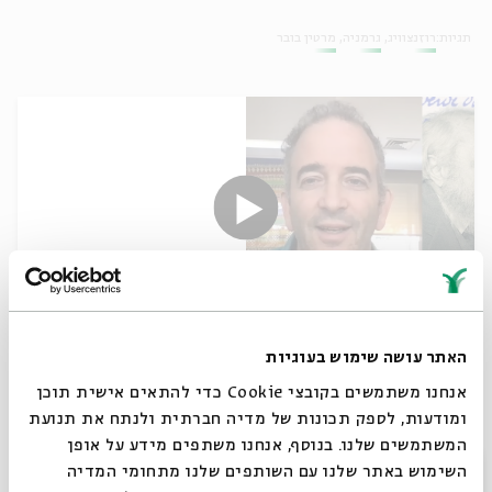
תגיות:
רוזנצוויג
גרמניה
מרטין בובר
תרגום השם המפורש
האתר עושה שימוש בעוגיות
עם:
פרופ' בנימין פולק
אנחנו משתמשים בקובצי Cookie כדי להתאים אישית תוכן
ומודעות, לספק תכונות של מדיה חברתית ולנתח את תנועת
המשתמשים שלנו. בנוסף, אנחנו משתפים מידע על אופן
26.06.25
סגור
השימוש באתר שלנו עם השותפים שלנו מתחומי המדיה