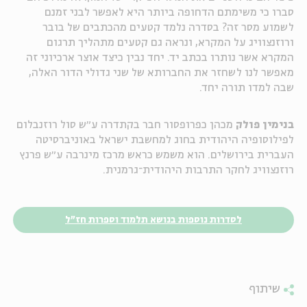
סברו כי משימתם הדחופה ביותר היא לאפשר לבני זמנם
לשמוע מסר זה? בסדרה נלמד קטעים מהכתבים של בובר
ורוזנצוויג על המקרא, ונראה גם קטעים מתהליך תרגום
המקרא אשר נותרו בכתב יד. יחד נבין כיצד אוצר ארכיוני זה
מאפשר לנו לשחזר את החברותא של שני גדולי הדור האלה,
שבה למדו תורה יחד.
בנימין פולק
מכהן כפרופסור חבר בקתדרה ע״ש סול רוזנבלום
לפילוסופיה היהודית בחוג למחשבת ישראל באוניברסיטה
העברית בירושלים. הוא משמש כראש מרכז מינרבה ע״ש פרנץ
רוזנצוויג לחקר התרבות היהודית־גרמנית.
לסדרות נוספות בנושא תלמוד וספרות חז"ל
שיתוף