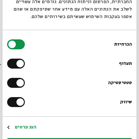
החברתית, הפרסום וניתוח הנתונים. גורמים אלה עשויים
לשלב את הנתונים האלה עם מידע אחר שסיפקתם או שהם
אספו בעקבות השימוש שעשיתם בשירותים שלהם.
בחירת
הכרחיות
הסכמה
רוצים לדעת מה קורה
בבית אבי חי לפני כולם?
תעדוף
המילה המנחה
הרשמו לניוזלטר שלנו
סטטיסטיקה
עם:
פרופ' בנימין פולק
שיווק
*כתובת דוא"ל
25.06.25
הרשמה
הצג פרטים