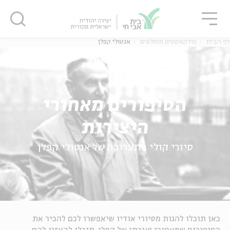
גור
סגור
סגור
דף הבית
פודקאסטים מומלצים
אנטולי קפלן
ה
אנגלית
נוער
הסיפורים מאחורי
ה
אנגלית
מיוחדי
היצירות
סיורי קולי בתערוכה של אנטולי קפלן
כאן תוכלו להנות מסיורי אודיו שיאפשרו לכם להכיר את