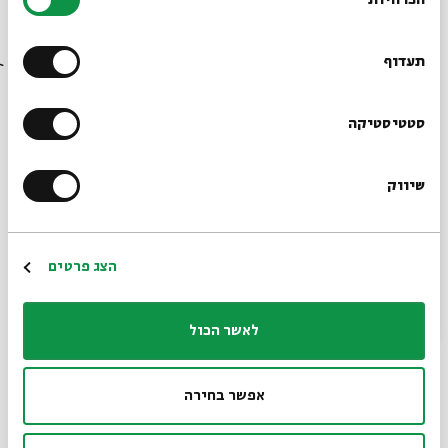
הסכמה
שיתוף
רוצים לדעת מה קורה
בבית אבי חי לפני כולם?
תעדוף
13 - שיר השירים
הרשמו לניוזלטר שלנו
סטטיסטיקה
15/03/23
שיווק
*כתובת דוא"ל
בנובלה ״שיר השירים״ מצייר שלום עליכם פורטרט מלא
תום של אהבת נעורים, ומתבונן באהבה הבוסרית
מנקודת מבט ילדית ומבוגרת כאחד. סדרת ההדפסים של
הרשמה
הצג פרטים
קפלן שנוצרה בעקבותיה לוכדת את הקסם הייחודי של
היצירה, ואת העדינות והרוך של גיבוריה.
לאשר הכול
שיתוף
אפשר בחירה
12 - יצירות בעקבות שירי עם