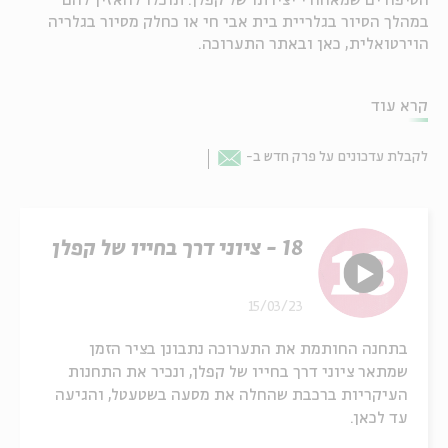
הסיפורים שמאחורי יצירתו של קפלן. תוכלו להאזין להם
במהלך הסיור בגלריית בית אבי חי או כחלק מסיור בגלריה
הוירטואלית, כאן ובאתר התערוכה.
קרא עוד
לקבלת עדכונים על פרק חדש ב-
Email
18 - ציוני דרך בחייו של קפלן
15/03/23
בתחנה החותמת את התערוכה נתבונן בציר הזמן
שמתאר ציוני דרך בחייו של קפלן, ונכיר את התחנות
העיקריות ברכבת שהחלה את מסעה בשטעטל, והגיעה
עד לכאן.