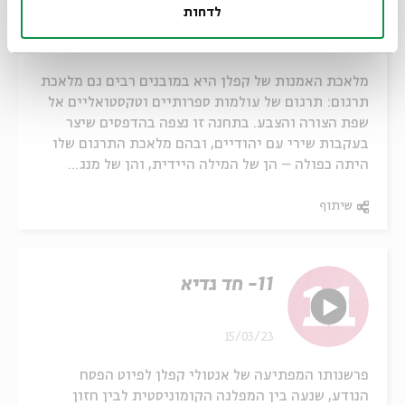
יהודיים
לדחות
15/03/23
מלאכת האמנות של קפלן היא במובנים רבים גם מלאכת
תרגום: תרגום של עולמות ספרותיים וטקסטואליים אל
שפת הצורה והצבע. בתחנה זו נצפה בהדפסים שיצר
בעקבות שירי עם יהודיים, ובהם מלאכת התרגום שלו
היתה כפולה – הן של המילה היידית, והן של מנג...
שיתוף
11- חד גדיא
15/03/23
פרשנותו המפתיעה של אנטולי קפלן לפיוט הפסח
הנודע, שנעה בין המפלגה הקומוניסטית לבין חזון