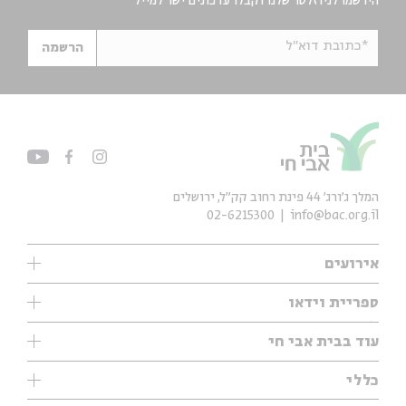
הירשמו לניוזלטר שלנו וקבלו עדכונים ישר למייל
*כתובת דוא"ל
הרשמה
המלך ג'ורג' 44 פינת רחוב קק״ל, ירושלים
02-6215300
info@bac.org.il
אירועים
עיון
ספריית וידאו
אנגלית
ילדים
שיעורי בוקר
עוד בבית אבי חי
מוזיקה
מיוחדים
תערוכות
עיון
כללי
נוער
מיוחדים
מיוחדים
צרו קשר
ספרות ושירה