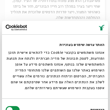
פטרסבורג) הוא פצע פתוח בתולדותיה של העיר. קפלן,
שחי ויצר בעיר במהלך רוב חייו הבוגרים, חזר אל ביתו
כשהוסר המצור, ויצר סדרות הדפסים שלוכדת את תהליך
ההחלמה וההתחדשות שלה.
שיתוף
האתר עושה שימוש בעוגיות
14 - טוביה החולב
אנחנו משתמשים בקובצי Cookie כדי להתאים אישית תוכן
ומודעות, לספק תכונות של מדיה חברתית ולנתח את תנועת
המשתמשים שלנו. בנוסף, אנחנו משתפים מידע על אופן
15/03/23
סגור
השימוש באתר שלנו עם השותפים שלנו מתחומי המדיה
ביצירתו המוכרת ביותר של שלום עליכם – טוביה
החברתית, הפרסום וניתוח הנתונים. גורמים אלה עשויים
החולב – מחבר הסופר ביד מיומנת שלל קטבים: בין
לשלב את הנתונים האלה עם מידע אחר שסיפקתם או שהם
צחוק לבכי, בין ערגה לעבר וכמיהה לעתיד, ובין
אספו בעקבות השימוש שעשיתם בשירותים שלהם.
מהפכות רוסיות להבטחות אמריקאיות. ההדפסים
שקפלן יצר בעקבותיו משקפים את הניגודים הרבים
הללו, ונעי...
בחירת
הכרחיות