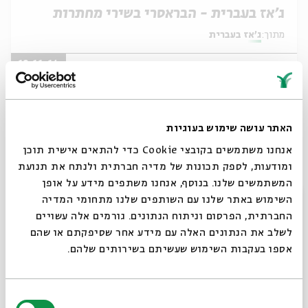
ג'אז בעברית - הבראסרי בשירי מחתרות
מתוך:
ג'אז בעברית
13.11.14
ה' | 21:00
האתר עושה שימוש בעוגיות
אנחנו משתמשים בקובצי Cookie כדי להתאים אישית תוכן
ומודעות, לספק תכונות של מדיה חברתית ולנתח את תנועת
המשתמשים שלנו. בנוסף, אנחנו משתפים מידע על אופן
סגור
השימוש באתר שלנו עם השותפים שלנו מתחומי המדיה
החברתית, הפרסום וניתוח הנתונים. גורמים אלה עשויים
לשלב את הנתונים האלה עם מידע אחר שסיפקתם או שהם
אספו בעקבות השימוש שעשיתם בשירותים שלהם.
היו לילות
מתוך:
ג'אז בעברית
בחירת