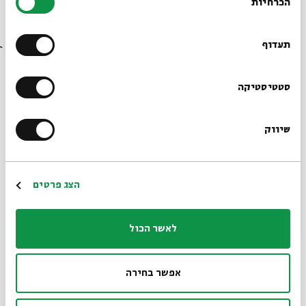
26.02.14
הכרחיות
הסכמה
ד' | 21:00
רוצים לדעת מה קורה
בבית אבי חי לפני כולם?
תעדוף
הרשמו לניוזלטר שלנו
סטטיסטיקה
שיווק
*כתובת דוא"ל
הרשמה
הצג פרטים
יד ענוגה
מתוך:
ג'אז בעברית
לאשר הכול
12.02.14
ד' | 21:00
אפשר בחירה