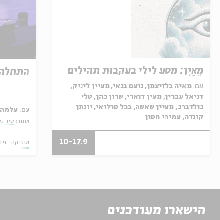
מֵאַיִן: מסע לילי בעקבות תהילים
התחלה
עם:
מאיה בלזיצמן, נועם בנאי, מעיין ליניק,
דניאל עברין, מעין דוארי, שרון כהן, טלי
גולדברג, מעיין שאשה, בכל סרלואי, יונתן
עם:
עלמה 
קונדה, עמיחי חסון
מתוך:
שיר גע
10-17.9
מוזיקה
ויד
הישארו מעודכנים