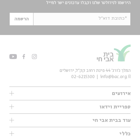
הירשמו לניוזלטר שלנו וקבלו עדכונים ישר למייל
*כתובת דוא"ל
הרשמה
המלך ג'ורג' 44 פינת רחוב קק״ל, ירושלים
02-6215300
info@bac.org.il
אירועים
עיון
ספריית וידאו
אנגלית
ילדים
שיעורי בוקר
עוד בבית אבי חי
מוזיקה
מיוחדים
תערוכות
עיון
כללי
נוער
מיוחדים
מיוחדים