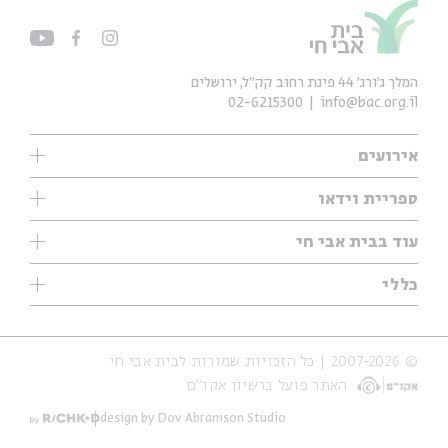
המלך ג'ורג' 44 פינת רחוב קק״ל, ירושלים
02-6215300
info@bac.org.il
אירועים
עיון
ספריית וידאו
אנגלית
ילדים
שיעורי בוקר
עוד בבית אבי חי
מוזיקה
מיוחדים
תערוכות
עיון
כללי
נוער
מיוחדים
מיוחדים
צרו קשר
ספרות ושירה
פודקאסטים מומלצים
ספרות ושירה
אודות
סדרות
כתבות
© 2007-2026 | כל הזכויות שמורות לבית אבי חי
הצהרת נגישות
אירועי עבר
קצה הקרחון
האתר פועל ברשיון אקו״ם
תנאי שימוש והצהרת פרטיות
אירועים בירושלים
על הדרך
חנות
ילדים
design by Dov Abramson Studio
מפלגת המחשבות
מוזיקה