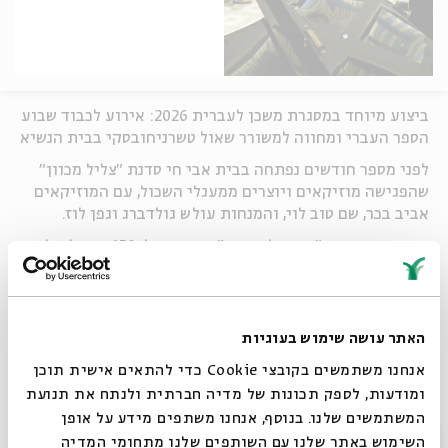
ביצוע מיוחד במסגרת משכן לעברית 2026: אירוע לכבוד שבוע
הספר העברי ומחווה למשורר שאול טשרניחובסקי בבית הנשיא
לפני מספר חודשים נפתחה בבית אבי חי סדנת "צליל מכוון"
שהפגישה מוזיקאים ויוצרים ממעגלי השכול, עם המוזיקאים
אביב בכר, שם טוב לוי, והמנחות עולש גולדברג וגפן לוז.
השבוע, באירוע "משכן לעברית" שהוקדש ל-150 שנה להולדת
שאול טשרניחובסקי, חברו שניים מבוגרי הסדנה:
יותם אלון
,
מוזיקאי מקיבוץ בארי, ו
הדר אלעד בן הרוש
, מוזיקאית
ואלמנתו של דניאל בן הרוש ז"ל - לביצוע משותף יחד עם
אביב בכר
. בביצוע לשיר "אומרים ישנה ארץ" של
האתר עושה שימוש בעוגיות
טשרניחובסקי, אוחדו שתי הגרסאות המוכרות של השיר, זו
אנחנו משתמשים בקובצי Cookie כדי להתאים אישית תוכן
הפסימית והכואבת, לצד זו המוארת והאקטיביסטית לכדי
ומודעות, לספק תכונות של מדיה חברתית ולנתח את תנועת
יצירה אחת שמזקקת את מורכבות התקופה: בין הכאב
המשתמשים שלנו. בנוסף, אנחנו משתפים מידע על אופן
והגעגוע, לבין הבחירה בחיים והחיפוש אחר תקווה.
סגור
השימוש באתר שלנו עם השותפים שלנו מתחומי המדיה