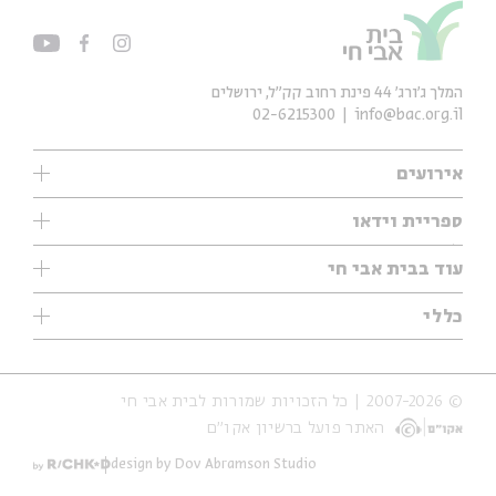
המלך ג'ורג' 44 פינת רחוב קק״ל, ירושלים
02-6215300
info@bac.org.il
אירועים
עיון
ספריית וידאו
אנגלית
ילדים
שיעורי בוקר
עוד בבית אבי חי
מוזיקה
מיוחדים
תערוכות
עיון
כללי
נוער
מיוחדים
מיוחדים
צרו קשר
ספרות ושירה
פודקאסטים מומלצים
ספרות ושירה
אודות
סדרות
כתבות
© 2007-2026 | כל הזכויות שמורות לבית אבי חי
הצהרת נגישות
אירועי עבר
קצה הקרחון
האתר פועל ברשיון אקו״ם
תנאי שימוש והצהרת פרטיות
אירועים בירושלים
על הדרך
חנות
ילדים
design by Dov Abramson Studio
מפלגת המחשבות
מוזיקה