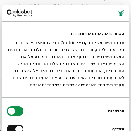
Israeli Film and Filmmakers A five-part series in
English
Moderator:
Amy Kronish
האתר עושה שימוש בעוגיות
שיתוף
הוספה ליומן
הרשמה לאירועים דומים
אנחנו משתמשים בקובצי Cookie כדי להתאים אישית תוכן
ומודעות, לספק תכונות של מדיה חברתית ולנתח את תנועת
המשתמשים שלנו. בנוסף, אנחנו משתפים מידע על אופן
סגור
השימוש באתר שלנו עם השותפים שלנו מתחומי המדיה
אירועים נוספים בסדרה
החברתית, הפרסום וניתוח הנתונים. גורמים אלה עשויים
לשלב את הנתונים האלה עם מידע אחר שסיפקתם או שהם
אספו בעקבות השימוש שעשיתם בשירותים שלהם.
בחירת
הכרחיות
הסכמה
רוצים לדעת מה קורה
בבית אבי חי לפני כולם?
תעדוף