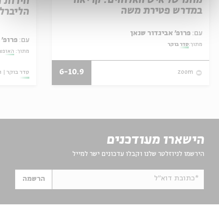
מותו של איש האלוהים: קריאה
חירות 
במדרש פטירת משה
הליברל
עם:
פרופ' אביגדור שנאן
עם:
פרופ' 
מתוך:
סדר בוקר
מתוך:
האופצי
6-10.9
סדר בוקר
ו
zoom
הישארו מעודכנים
הירשמו לניוזלטר שלנו וקבלו עדכונים ישר למייל
*כתובת דוא"ל
הרשמה