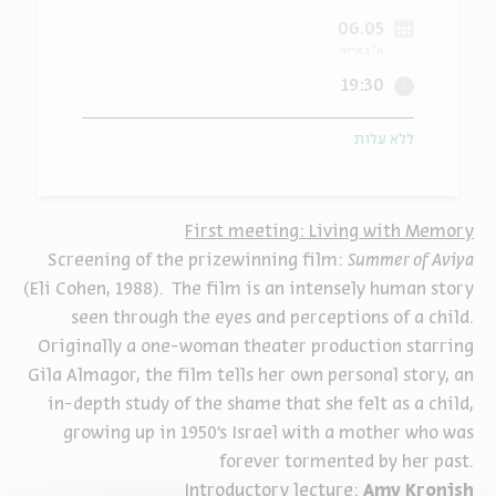
06.05
ה
אנגלית
מיוחדי
א' באייר
19:30
ללא עלות
First meeting: Living with Memory
Screening of the prizewinning film:
Summer of Aviya
(Eli Cohen, 1988). The film is an intensely human story
seen through the eyes and perceptions of a child.
Originally a one-woman theater production starring
Gila Almagor, the film tells her own personal story, an
in-depth study of the shame that she felt as a child,
growing up in 1950's Israel with a mother who was
forever tormented by her past.
Introductory lecture:
Amy Kronish