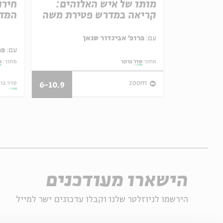
פרק 506 – אווה אילוז (1):
מותו של איש האלוהים:
חירו
באהבה
קריאה במדרש פטירת משה
המדי
ל באריזה קטנה
עם:
פרופ' אביגדור שנאן
עם:
פר
מתוך:
סדר בוקר
מתוך:
ה
27/07/26
zoom
סדר בו
6-10.9
הישארו מעודכנים
הירשמו לניוזלטר שלנו וקבלו עדכונים ישר למייל