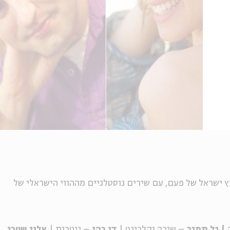
 ישראל של פעם, עם שירים נוסטלגיים מההווי הישראלי של
| גל תמיר
– שירה וקלרינט |
דן כהן
– גיטרות |
אלון שטרן