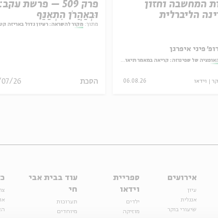
ת המחשבה וחזון
פרק 509 – פרשת עקב:
נה הליברלית
וּבְאַהֲרֹן הִתְאַנַּף
מתוך:
מקור להשראה: רעיון גדול באריזה קט
ופ' פיני איפרגן
אופציה של שפינוזה: קריאה במאמר תיאולוגי־מדיני
הסכת
/07/26
קר
וידאו
06.08.26
אירועים
ספריית
עוד בבית אבי
כל
וידאו
חי
עיון
צר
אנגלית
או
ילדים
תערוכות
שיעורי בוקר
הצ
מוזיקה
מיוחדים