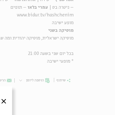
– גיטרה בס |
עמרי בלאו
– תופים
www.bidur.tv/hashchenim
מופע ישיבה
מוסיקה בשני
מוסיקה ישראלית, מוסיקה יהודית ומה שב
בכל יום שני בשעה 21:00
* מופעי ישיבה
שיתוף
הוספה ליומן
הרשמ
סגור