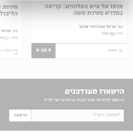
מותו של איש האלוהים: קריאה
חירות 
במדרש פטירת משה
הליברל
עם:
פרופ' אביגדור שנאן
עם:
פרופ' 
מתוך:
סדר בוקר
מתוך:
האופצי
6-10.9
סדר בוקר
ו
zoom
הישארו מעודכנים
הירשמו לניוזלטר שלנו וקבלו עדכונים ישר למייל
*כתובת דוא"ל
הרשמה