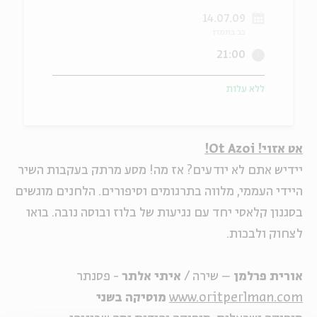
14.07.09
ה
אנגלית
מיוחדי
כב בתמוז
21:00
ללא עלות
אט אזוי! Ot Azoi!
יידיש אתם לא יודעים? אז מה! מסע מרתק בעקבות השיר
היידי העממי, מלווה בתרגומים וסיפורים. הלחנים מוגשים
בסגנון קלאסי יחד עם נגיעות של בלוז ובוסה נובה. בואו
לצחוק ולבכות.
אורית פרלמן
– שירה /
איתי אלתר
- פסנתר
www.oritperlman.com
מוסיקה בשני