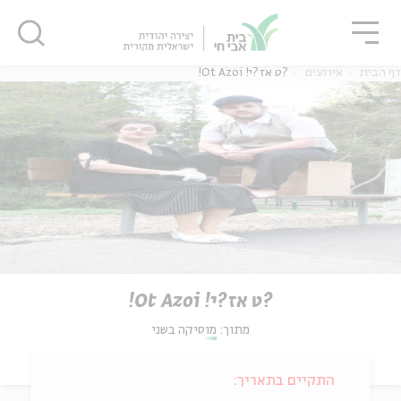
גור
סגור
סגור
דף הבית
אירועים
?ט אז?י! Ot Azoi!
?ט אז?י! Ot Azoi!
מתוך:
מוסיקה בשני
התקיים בתאריך: