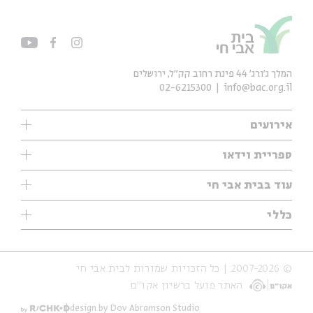
המלך ג'ורג' 44 פינת רחוב קק״ל, ירושלים
02-6215300
info@bac.org.il
אירועים
עיון
ספריית וידאו
אנגלית
ילדים
שיעורי בוקר
עוד בבית אבי חי
מוזיקה
מיוחדים
תערוכות
עיון
כללי
נוער
מיוחדים
מיוחדים
צרו קשר
ספרות ושירה
פודקאסטים מומלצים
ספרות ושירה
אודות
סדרות
כתבות
© 2007-2026 | כל הזכויות שמורות לבית אבי חי
הצהרת נגישות
אירועי עבר
קצה הקרחון
האתר פועל ברשיון אקו״ם
תנאי שימוש והצהרת פרטיות
אירועים בירושלים
על הדרך
חנות
ילדים
design by Dov Abramson Studio
מפלגת המחשבות