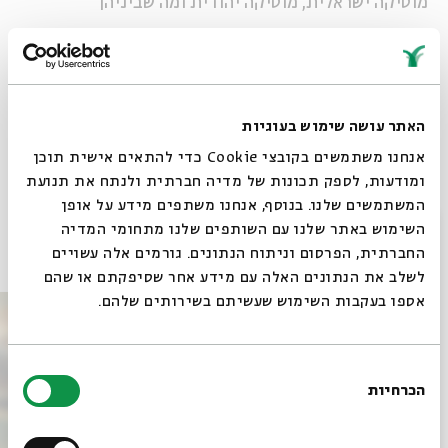
מוסיקה ישראלית, מוסיקה יהודית ומה שביניהן
בכל יום שני בשעה 21:00
* מופעי ישיבה
האתר עושה שימוש בעוגיות
אנחנו משתמשים בקובצי Cookie כדי להתאים אישית תוכן
שיתוף
הוספה ליומן
הרשמה לאירועים דומים
ומודעות, לספק תכונות של מדיה חברתית ולנתח את תנועת
המשתמשים שלנו. בנוסף, אנחנו משתפים מידע על אופן
סגור
השימוש באתר שלנו עם השותפים שלנו מתחומי המדיה
אירועים נוספים בסדרה
החברתית, הפרסום וניתוח הנתונים. גורמים אלה עשויים
לשלב את הנתונים האלה עם מידע אחר שסיפקתם או שהם
אספו בעקבות השימוש שעשיתם בשירותים שלהם.
בחירת
הכרחיות
הסכמה
רוצים לדעת מה קורה