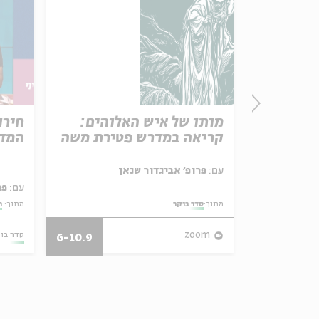
פרק 506 – אווה אילוז (1):
מותו של איש האלוהים:
חירו
באהבה
קריאה במדרש פטירת משה
המדי
ל באריזה קטנה
עם:
פרופ' אביגדור שנאן
עם:
פר
מתוך:
סדר בוקר
מתוך:
ה
27/07/26
zoom
סדר בו
6-10.9