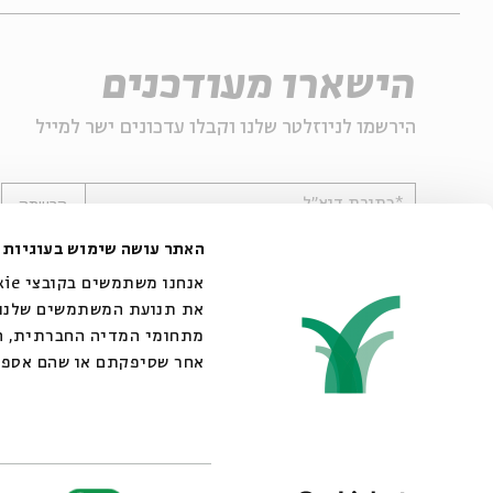
הישארו מעודכנים
הירשמו לניוזלטר שלנו וקבלו עדכונים ישר למייל
*כתובת דוא"ל
הרשמה
האתר עושה שימוש בעוגיות
את תנועת המשתמשים שלנו. 
מתחומי המדיה החברתית, הפ
אחר שסיפקתם או שהם אספו
© 2007-2026 | כל הזכויות שמורות לבית אבי חי
בחירת