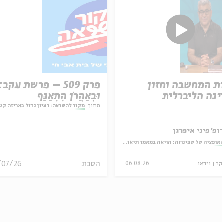
ת המחשבה וחזון
פרק 509 – פרשת עקב:
נה הליברלית
וּבְאַהֲרֹן הִתְאַנַּף
מתוך:
מקור להשראה: רעיון גדול באריזה קט
ופ' פיני איפרגן
אופציה של שפינוזה: קריאה במאמר תיאולוגי־מדיני
הסכת
/07/26
קר
וידאו
06.08.26