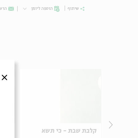
שיתוף
הוספה ליומן
הרשמ
סגור
קלבת שבת - כי תשא
קלבת