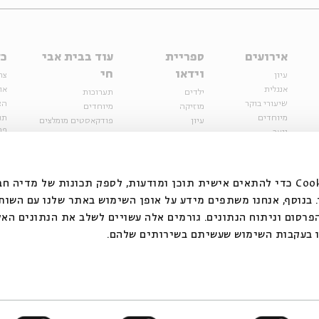
אירועים
ספריית
עוד בבית אבי
כל
וידאו
חי
עיון
צר
אנגלית
או
ילדים
תערוכות
שיעורי בוקר
הצ
מוזיקה
מיוחדים
מיוחדים
תנ
עיון
פודקאסטים מומלצים
פר
נוער
מיוחדים
כתבות
חנ
ספרות ושירה
ספרות ושירה
קצה הקרחון
סדרות
על הדרך
אירועי עבר
מפלגת המחשבות
אנחנו משתמשים בקובצי Cookie כדי להתאים אישית תוכן ומודעות, לספק תכונות של מ
אירועים
בנוסף, אנחנו משתפים מידע על אופן השימוש באתר שלנו עם השות
בירושלים
ילדים
רסום וניתוח הנתונים. גורמים אלה עשויים לשלב את הנתונים האל
מוזיקה
 בעקבות השימוש שעשיתם בשירותים שלהם.
הרצאות בזום
האתר פועל ברשיון אק