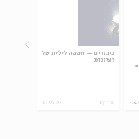
ביכורים – חממה לילית של
התורה - חו
רעיונות
אמת נצחית
נה
עם:
פרופ' פיני 
מתוך:
האופציה של שפי
30
פרויקט
07.05.26
סדר בוקר
וידאו