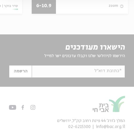
6-10.9
סדר בוקר
ו
zoom
הישארו מעודכנים
הירשמו לניוזלטר שלנו וקבלו עדכונים ישר למייל
*כתובת דוא"ל
הרשמה
המלך ג'ורג' 44 פינת רחוב קק״ל, ירושלים
02-6215300
info@bac.org.il