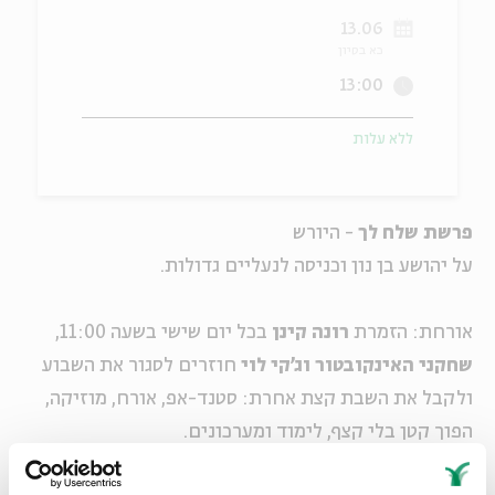
13.06
ה
אנגלית
מיוחדי
כא בסיון
13:00
ללא עלות
פרשת שלח לך
- היורש
על יהושע בן נון וכניסה לנעליים גדולות.
אורחת: הזמרת
רונה קינן
בכל יום שישי בשעה 11:00,
שחקני האינקובטור וג'קי לוי
חוזרים לסגור את השבוע
ולקבל את השבת קצת אחרת: סטנד-אפ, אורח, מוזיקה,
הפוך קטן בלי קצף, לימוד ומערכונים.