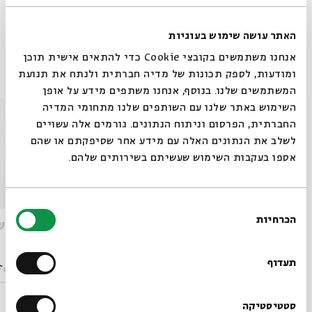
שיתוף
הוספה ליומן
הרשמה לאירועים דומים
האתר עושה שימוש בעוגיות
אנחנו משתמשים בקובצי Cookie כדי להתאים אישית תוכן
אירועים נוספים בסדרה
ומודעות, לספק תכונות של מדיה חברתית ולנתח את תנועת
המשתמשים שלנו. בנוסף, אנחנו משתפים מידע על אופן
סגור
השימוש באתר שלנו עם השותפים שלנו מתחומי המדיה
החברתית, הפרסום וניתוח הנתונים. גורמים אלה עשויים
לשלב את הנתונים האלה עם מידע אחר שסיפקתם או שהם
אספו בעקבות השימוש שעשיתם בשירותים שלהם.
בחירת
הכרחיות
הסכמה
קלבת שבת - כי תשא
קלבת ש
רוצים לדעת מה קורה
בבית אבי חי לפני כולם?
תעדוף
מתוך:
קלבת שבת
מתוך:
קלבת 
19.02
הרשמו לניוזלטר שלנו
סטטיסטיקה
ש' | 10:00