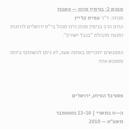
מפגש 2: בנימין מונק – אשכנז
מנחה: ד"ר
עמית קליין
החזן הרב בנימין מונק הינו מנהל בי"ס ירושלים לחזנות
ומנצח מקהלת "בנבל ישורון".
המפגשים יתקיימו באותה שעה, לא ניתן להשתתף ביותר
ממפגש אחד.
פסטיבל הפיוט, ירושלים
ה—ח בתשרי | 13-16 בספטמבר
תשע"א – 2010