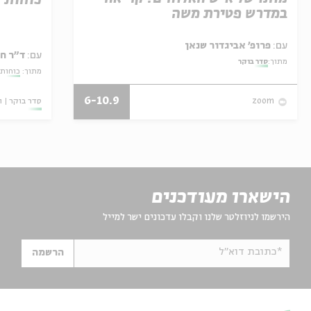
כוחות 
במדרש פטירת משה
עם:
פרופ' אביגדור שנאן
עם:
ד"ר ח
מתוך:
סדר בוקר
מתוך:
כוחות 
6-10.9
סדר בוקר
ו
zoom
הישארו מעודכנים
הירשמו לניוזלטר שלנו וקבלו עדכונים ישר למייל
*כתובת דוא"ל
הרשמה