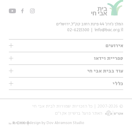
המלך ג'ורג' 44 פינת רחוב קק״ל, ירושלים
02-6215300
info@bac.org.il
אירועים
עיון
ספריית וידאו
אנגלית
ילדים
שיעורי בוקר
עוד בבית אבי חי
מוזיקה
מיוחדים
תערוכות
עיון
כללי
נוער
מיוחדים
מיוחדים
צרו קשר
ספרות ושירה
פודקאסטים מומלצים
ספרות ושירה
אודות
סדרות
כתבות
© 2007-2026 | כל הזכויות שמורות לבית אבי חי
הצהרת נגישות
אירועי עבר
קצה הקרחון
האתר פועל ברשיון אקו״ם
תנאי שימוש והצהרת פרטיות
אירועים בירושלים
על הדרך
חנות
ילדים
design by Dov Abramson Studio
מפלגת המחשבות
מוזיקה