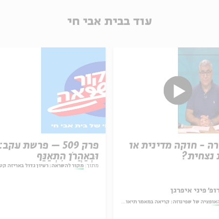
עוד בבית אבי חי
ה - חוקה מדינית או
פרק 509 – פרשת עקב:
נצחית?
וּבְאַהֲרֹן הִתְאַנַּף
מתוך:
מקור להשראה: רעיון גדול באריזה קט
ופ' פיני איפרגן
אופציה של שפינוזה: קריאה במאמר תיאולוגי־מדיני