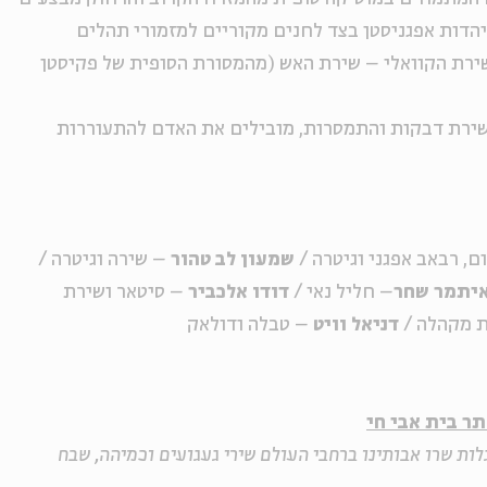
יהדות אפגניסטן בצד לחנים מקוריים למזמורי תהלים
רת הקוואלי – שירת האש (מהמסורת הסופית של פקיסטן
שירת דבקות והתמסרות, מובילים את האדם להתעוררות
ום, רבאב אפגני וגיטרה /
שמעון לב טהור
– שירה וגיטרה /
יתמר שחר
– חליל נאי /
דודו אלכביר
– סיטאר ושירת
ת מקהלה /
דניאל וויט
– טבלה ודולאק
ר בית אבי חי
לות שרו אבותינו ברחבי העולם שירי געגועים וכמיהה, שבח