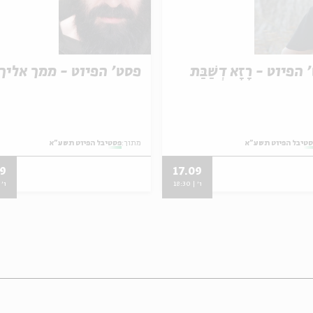
הפיוט - רָזָא דְשַׁבַּת
פסט' הפיוט - ממך אליך
טיבל הפיוט תשע"א
מתוך:
פסטיבל הפיוט תשע"א
09
17.09
ו' | 18:30
ו' | 0