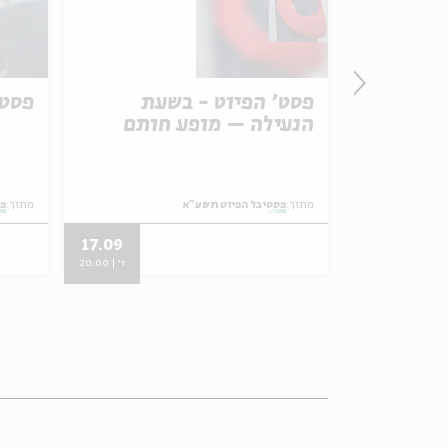
ב אמנותי
פסט' הפיוט - בשעת
פסט' 
הנעילה – מופע חותם
מתוך:
פסטיבל הפיוט תשע"א
מתוך:
פס
17.09
13.09
ב' | 08:00
ו' | 20:00