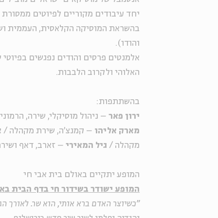
יחד עיבודים מקוריים לפיוטים ממסורת 
בהשראת המוסיקה הקלאסית, העממית ושי
והודו).
אלמנטים פרסים והודים נפגשים בפיוטי 
האלוהי ולקרוב הלבבות.
בהשתתפות:
ירון פאר
– ניהול מוסיקלי, שירה, הרמוני
מארק אליהו
– קמנצ'ה, שירת מקהלה /
א
מקהלה /
גיל המאירי
– זארב, דאף ושיר
המופע יתקיים באולם בית אבי חי
המופע ישודר
בשידור חי
בדף הבית
באת
"כשיוצר האדם ברא אותי, הוא שר. לאורך הג