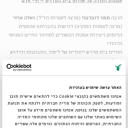
אמנות ותורה על שולחן בית המדרש – חיי אדם
הרבה
תמר דובדבני
(מרצה לספרות חז"ל)
ואלה ארזי
(מרצה לאמנות המקרא) דורשות בחברותא טקסטים
קדומים ויצירות אמנות הקשורים למחזור החיים האנושי
והיהודי.
חוויית בית מדרש ייחודית של לימוד, התבוננות וחידוש
במילה העתיקה וביצירה המתחדשת.
ליווי מוסיקלי:
אורית פרלמן
, זמרת מוסיקה יהודית
עממית וליטורגית
האתר עושה שימוש בעוגיות
אנחנו משתמשים בקובצי Cookie כדי להתאים אישית תוכן
ומודעות, לספק תכונות של מדיה חברתית ולנתח את תנועת
שימו לב: ניתן לרכוש כרטיס מוזל ל 3 מפגשי אותמונה
המשתמשים שלנו. בנוסף, אנחנו משתפים מידע על אופן
(נותרו עוד 4 עד לסיום הסדרה) ב80 ש"ח (במקום 30
סגור
השימוש באתר שלנו עם השותפים שלנו מתחומי המדיה
ש"ח למפגש). למעוניינים נא פנו לקופה טלפונית ב
החברתית, הפרסום וניתוח הנתונים. גורמים אלה עשויים