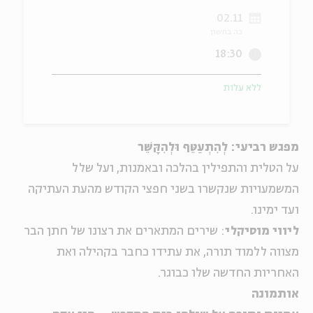
02.11
ה
אנגלית
מיוחדי
כה בחשון
18:30
ללא עלות
מפגש רביעי: לְהִתְעַטֵּף וּלְהִקָּשֵׁר
על הטלית והתפילין בהלכה ובאמנות, ועל שלל
המשמעויות שנקשרו בשני חפצי הקודש מהעת העתיקה
ועד ימינו.
ליווי מוסיקלי
: שירים המתארים את רצונו של חתן הבר
מצווה ללמוד תורה, את עתידו כחבר בקהילה ואת
האחריות החדשה שלו כבוגר.
אותמונה