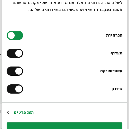
02-6215900.
לשלב את הנתונים האלה עם מידע אחר שסיפקתם או שהם
אספו בעקבות השימוש שעשיתם בשירותים שלהם.
שיתוף
הוספה ליומן
הרשמה לאירועים דומים
בחירת
הכרחיות
הסכמה
רוצים לדעת מה קורה
אירועים נוספים בסדרה
בבית אבי חי לפני כולם?
תעדוף
הרשמו לניוזלטר שלנו
סטטיסטיקה
שיווק
*כתובת דוא"ל
אותמונה - מפגש שמיני
אותמונ
הרשמה
הצג פרטים