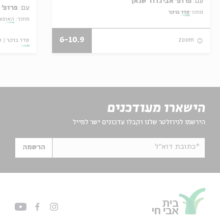
עם:
פרופ' אביגדור שנאן
עם:
פרופ' 
מתוך:
סדר בוקר
מתוך:
האופצי
6-10.9
סדר בוקר
ו
zoom
הישארו מעודכנים
הירשמו לניוזלטר שלנו וקבלו עדכונים ישר למייל
*כתובת דוא"ל
הרשמה