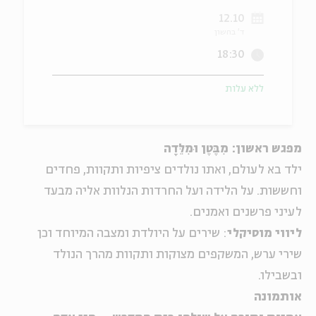
12.10
ה
אנגלית
מיוחדי
ד' בחשון
18:30
ללא עלות
מפגש ראשון: מִבֶּטֶן וּמִלֵּדָה
ילד בא לעולם, ואתו נולדים ציפיות ותקוות, פחדים
וחששות. על הלידה ועל החרדות הנלוות אליה מבעד
לעיני פרשנים ואמנים.
ליווי מוסיקלי
: שירים על היולדת ומצבה המיוחד וכן
שירי ערש, המשקפים מצוקות ותקוות מהרך הנולד
ובשבילו.
אותמונה