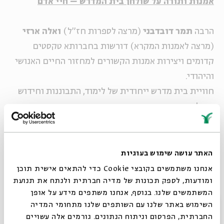
אמנות ותורה על שולחן בית המדרש – חיי אדם
הרבה
תמר דובדבני
(מרצה לספרות חז"ל)
ואלה ארזי
(מרצה לאמנות המקרא) דורשות בחברותא טקסטים
קדומים ויצירות אמנות הקשורים למחזור החיים האנושי
והיהודי.
חוויית בית מדרש ייחודית של לימוד, התבוננות וחידוש
במילה העתיקה וביצירה המתחדשת.
ליווי מוסיקלי:
אורית פרלמן
, זמרת מוסיקה יהודית
עממית וליטורגית
האתר עושה שימוש בעוגיות
אנחנו משתמשים בקובצי Cookie כדי להתאים אישית תוכן
ומודעות, לספק תכונות של מדיה חברתית ולנתח את תנועת
שימו לב: ניתן לרכוש כרטיס מוזל ל 3 מפגשי אותמונה
המשתמשים שלנו. בנוסף, אנחנו משתפים מידע על אופן
(נותרו עוד 4 עד לסיום הסדרה) ב80 ש"ח (במקום 30
סגור
השימוש באתר שלנו עם השותפים שלנו מתחומי המדיה
ש"ח למפגש). למעוניינים נא פנו לקופה טלפונית ב
החברתית, הפרסום וניתוח הנתונים. גורמים אלה עשויים