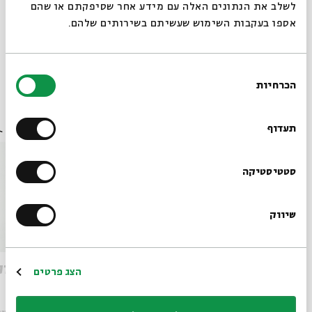
02-6215900.
לשלב את הנתונים האלה עם מידע אחר שסיפקתם או שהם
אספו בעקבות השימוש שעשיתם בשירותים שלהם.
שיתוף
הוספה ליומן
הרשמה לאירועים דומים
בחירת
הכרחיות
הסכמה
רוצים לדעת מה קורה
אירועים נוספים בסדרה
בבית אבי חי לפני כולם?
תעדוף
הרשמו לניוזלטר שלנו
סטטיסטיקה
שיווק
*כתובת דוא"ל
אותמונה - מפגש שמיני
אותמונ
הרשמה
הצג פרטים