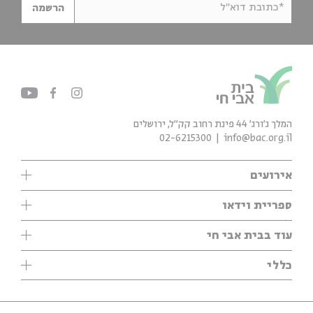
*כתובת דוא"ל
הרשמה
המלך ג'ורג' 44 פינת רחוב קק״ל, ירושלים
02-6215300
info@bac.org.il
אירועים
עיון
ספריית וידאו
אנגלית
ילדים
שיעורי בוקר
עוד בבית אבי חי
מוזיקה
מיוחדים
תערוכות
עיון
כללי
נוער
מיוחדים
מיוחדים
צרו קשר
ספרות ושירה
פודקאסטים מומלצים
ספרות ושירה
אודות
סדרות
כתבות