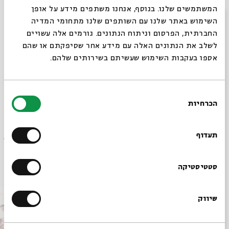
בכל מופע יבוצע השיר "שחרחורת" בפרשנות אישית
המשתמשים שלנו. בנוסף, אנחנו משתפים מידע על אופן
סגור
השימוש באתר שלנו עם השותפים שלנו מתחומי המדיה
החברתית, הפרסום וניתוח הנתונים. גורמים אלה עשויים
לשלב את הנתונים האלה עם מידע אחר שסיפקתם או שהם
אספו בעקבות השימוש שעשיתם בשירותים שלהם.
מופעי עמידה, מספר המקומות מוגבל
מחיר: 50 ₪, סטודנטים: 30 ₪, כולל משקה ראשון
בחירת
הכרחיות
הסכמה
רוצים לדעת מה קורה
שיתוף
הוספה ליומן
הרשמה לאירועים דומים
בבית אבי חי לפני כולם?
תעדוף
אירועים נוספים בסדרה
הרשמו לניוזלטר שלנו
סטטיסטיקה
שיווק
*כתובת דוא"ל