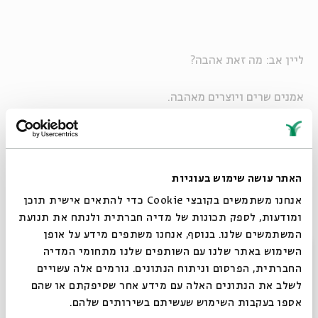
ליין אב: מה זאת אהבה?
אמנים שרים ויוצרים מאהבה.
בכל מופע יבוצע השיר "שחרחורת" בפרשנות אישית
האתר עושה שימוש בעוגיות
אנחנו משתמשים בקובצי Cookie כדי להתאים אישית תוכן
מופעי עמידה, מספר המקומות מוגבל
ומודעות, לספק תכונות של מדיה חברתית ולנתח את תנועת
המשתמשים שלנו. בנוסף, אנחנו משתפים מידע על אופן
מחיר: 50 ₪, סטודנטים: 30 ₪, כולל משקה ראשון
סגור
השימוש באתר שלנו עם השותפים שלנו מתחומי המדיה
החברתית, הפרסום וניתוח הנתונים. גורמים אלה עשויים
לשלב את הנתונים האלה עם מידע אחר שסיפקתם או שהם
שיתוף
הוספה ליומן
הרשמה לאירועים דומים
אספו בעקבות השימוש שעשיתם בשירותים שלהם.