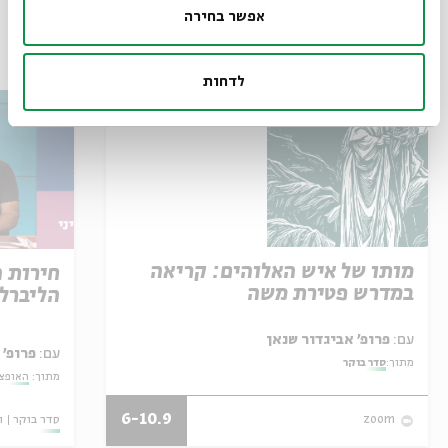
אפשר בחירה
עוד בבית אבי חי
לדחות
מותו של איש האלוהים: קריאה
חירות 
במדרש פטירת משה
הליברל
עם:
פרופ' אביגדור שנאן
עם:
פרופ' 
מתוך:
סדר בוקר
מתוך:
האופצי
6-10.9
סדר בוקר
ו
zoom