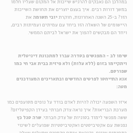
במהלכן הם נאבקים להרגיש שייכות אל המקום שעליו חלמו
במשך דורות רבים. איך בעצם יוצרים את תחושת השייכות
הזו? ב-25 השנה האחרונות, חוקרת
יובי תשומה
את
היישומים של השאלה הזו ביחד עם עמיתים ועמיתות רבים,
ויחד הם מבקשים להפוך את ישראל לביתם הממשי.
שימו לב - המפגשים בסדרה עברו למתכונת דיגיטלית
ויתקיימו בזום (ללא עלות) ולא פיזית בבית אבי חי כמו
שפורסם.
אנא התייחסו לפרטים החדשים ובתאריכים המעודכנים
מטה:
איזו השפעה יכולה להיות לאדם בודד על גופים מסועפים כמו
מערכת הבריאות? איך נראה צדק חברתי בעידן הקפיטליזם?
ששה מפגשי לימוד בסוגיות של צדק חברתי.
שרה סגל כץ
נפגשת עם אקטיביסטים ואקטיביסטיות שפועלים לשינוי