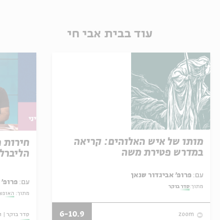
עוד בבית אבי חי
מותו של איש האלוהים: קריאה
חירות 
במדרש פטירת משה
הליברל
עם:
פרופ' אביגדור שנאן
עם:
פרופ' 
מתוך:
סדר בוקר
מתוך:
האופצי
6-10.9
סדר בוקר
ו
zoom