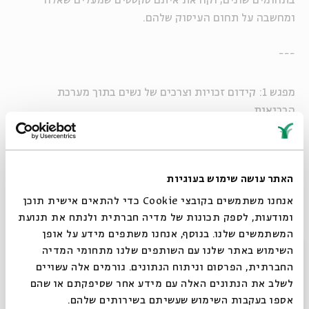
בתחומים שונים, וקוראת איתם טקסטים שמעלים שאלה
ומחשבה על תחום העיסוק שלהם.
---
מפגש 1: קידום זכויות וצרכים של נשים בתוך מערכת
הבריאות
הרבנית שרה סגל - כץ ושרה טנקמן
רביעי |12.1 | י שבט | 20:00-22:00
---
האתר עושה שימוש בעוגיות
מפגש 2: כיצד נמנע את המוות המיותר הבא בענף הבניה?
הרבנית שרה סגל - כץ וחלי טביבי ברקת
אנחנו משתמשים בקובצי Cookie כדי להתאים אישית תוכן
ומודעות, לספק תכונות של מדיה חברתית ולנתח את תנועת
רביעי |19.1 | יז שבט | 20:00-22:00
המשתמשים שלנו. בנוסף, אנחנו משתפים מידע על אופן
---
סגור
השימוש באתר שלנו עם השותפים שלנו מתחומי המדיה
מפגש 3: מה התפקיד של ישראל במאבק העולמי במשבר
החברתית, הפרסום וניתוח הנתונים. גורמים אלה עשויים
האקלים?
לשלב את הנתונים האלה עם מידע אחר שסיפקתם או שהם
הרבנית שרה סגל כץ וד"ר יונתן אייקנבאום.
אספו בעקבות השימוש שעשיתם בשירותים שלהם.
רביעי |26.1 | כד שבט | 20:00-22:00