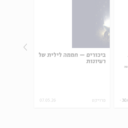
ביכורים – חממה לילית של
התורה - חו
רעיונות
אמת נצחית
נה
עם:
פרופ' פיני 
מתוך:
האופציה של שפי
30
פרויקט
07.05.26
סדר בוקר
וידאו