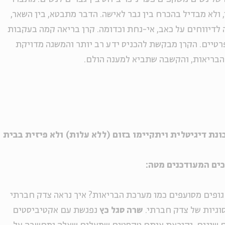
 ולא מבדיל בהכרח בין גבר לאישה. הדבר מתבטא, בין השאר,
לדיווחים על כאב, אי-נחת וכדומה. קרן בריאה קמה בעקבות
רטיים. הקרן מבקשת להכניס ידע רב יותר והמשגה מדויקת
 הבריאות, והקשבה שתביא למענה הולם.
נת דיגיטלית ויתקיימו בזום (ללא עלות) ולא פיזית בבית
ים המעודכנים מטה:
 גופים מסועפים כמו מערכת הבריאות? איך נראה צדק חברתי
וגיות של צדק חברתי.
שרה סגל כץ
נפגשת עם אקטיביסטים