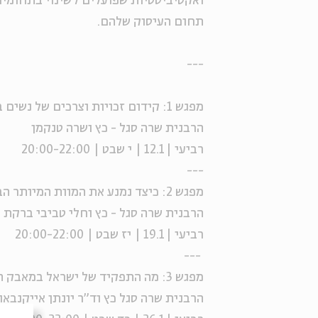
ואקטיביסטיות שפועלים לשינוי בתחומי
תחום העיסוק שלהם.
---
מפגש 1: קידום זכויות וצרכים של נשים בתוך מערכת הבריאות
הרבנית שרה סגל - כץ ושרה טנקמן
רביעי |12.1 | י שבט | 20:00-22:00
---
מפגש 2: כיצד נמנע את המוות המיותר הבא בענף הבניה?
הרבנית שרה סגל - כץ וחלי טביבי ברקת
רביעי |19.1 | יז שבט | 20:00-22:00
---
מפגש 3: מה התפקיד של ישראל במאבק העולמי במשבר האקלים?
הרבנית שרה סגל כץ וד"ר יונתן אייקנבאו