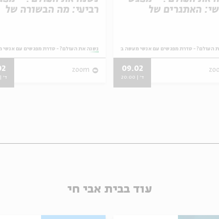
י: האתגרים של
רביעי: מה הבשורה של
ים מגווני מגדר
יוצאי אתיופיה לחברה
הישראלית?
וונים
מתוך:
 העולם? - סדרת מפגשים עם אנשי מעשה בשדות חברתיים מגוונים
נשנה את העולם? - סדרת מפגשים עם אנשי מ
02
09.02
zoom
zo
ד' | 20:00
ד' | 0:00
עוד בבית אבי חי