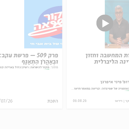
ת המחשבה וחזון
פרק 509 – פרשת עקב:
נה הליברלית
וּבְאַהֲרֹן הִתְאַנַּף
מתוך:
מקור להשראה: רעיון גדול באריזה קט
ופ' פיני איפרגן
אופציה של שפינוזה: קריאה במאמר תיאולוגי־מדיני
הסכת
/07/26
קר
וידאו
06.08.26