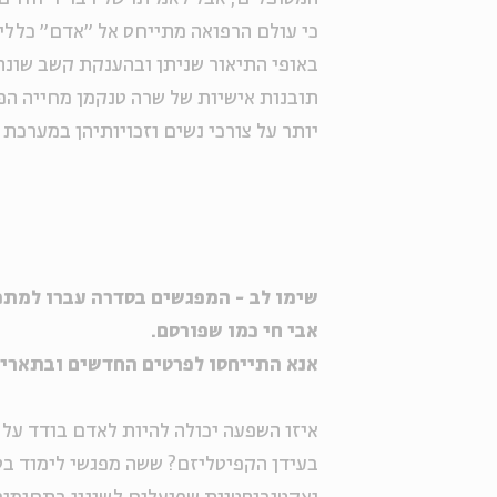
כי עולם הרפואה מתייחס אל ״אדם״ כללי,
באופי התיאור שניתן ובהענקת קשב שונה 
תובנות אישיות של שרה טנקמן מחייה הפ
יותר על צורכי נשים וזכויותיהן במערכת
שימו לב - המפגשים בסדרה עברו למתכו
אבי חי כמו שפורסם.
אנא התייחסו לפרטים החדשים ובתאריכ
איזו השפעה יכולה להיות לאדם בודד על
בעידן הקפיטליזם? ששה מפגשי לימוד בס