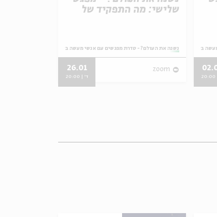
שלישי: מה התפקיד של
שני: כיצד 
ישראל במאבק העולמי
המיותר הב
במשבר האקלים?
מתוך:
עשה בשדות חברתיים מגוונים
מתוך:
נשנה את העולם? - סדרת מפגשים עם אנשי מעשה בשדות חברתיים מגוונים
נשנה את העולם? - 
26.01
02.
zoom
zoom
2
ד' | 20:00