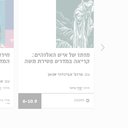
פרק 506 – אווה אילוז (1):
מותו של איש האלוהים:
חירו
באהבה
קריאה במדרש פטירת משה
המדי
ל באריזה קטנה
עם:
פרופ' אביגדור שנאן
עם:
פר
מתוך:
סדר בוקר
מתוך:
ה
27/07/26
zoom
סדר בו
6-10.9