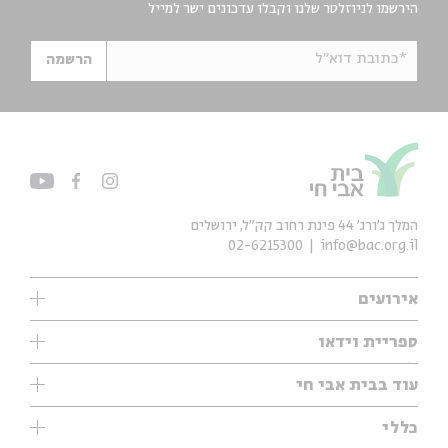
הירשמו לניוזלטר שלנו וקבלו עדכונים ישר למייל
*כתובת דוא"ל
הרשמה
המלך ג'ורג' 44 פינת רחוב קק״ל, ירושלים
02-6215300
info@bac.org.il
אירועים
עיון
ספריית וידאו
אנגלית
ילדים
שיעורי בוקר
עוד בבית אבי חי
מוזיקה
מיוחדים
תערוכות
עיון
כללי
נוער
מיוחדים
מיוחדים