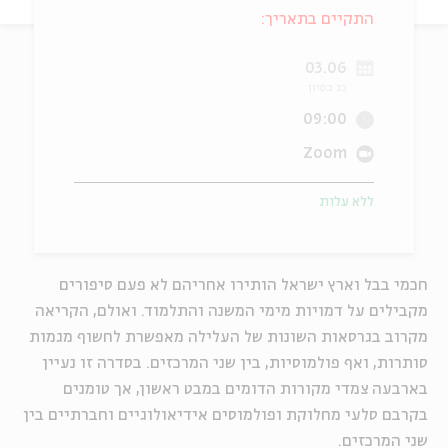
התקיים בתאריך:
ה
אנגלית
מיוחדי
03.06
כג בסיון
09:00
Zoom
ללא עלות
חכמי בבל וארץ ישראל הותירו אחריהם לא פעם סיפורים
מקבילים על דמויות מימי המשנה והתלמוד. ואולם, הקריאה
מקרוב בגרסאות השונות של העלילה מאפשרת לחשוף מגמות
סותרות, ואף פולמוסיות, בין שני המרכזים. בסדרה זו נעיין
בארבעה צמדי מקורות הדומים במבט ראשון, אך טומנים
בקרבם סלעי מחלוקת ופולמוסים אידיאולוגיים וחברתיים בין
שני המרכזים.