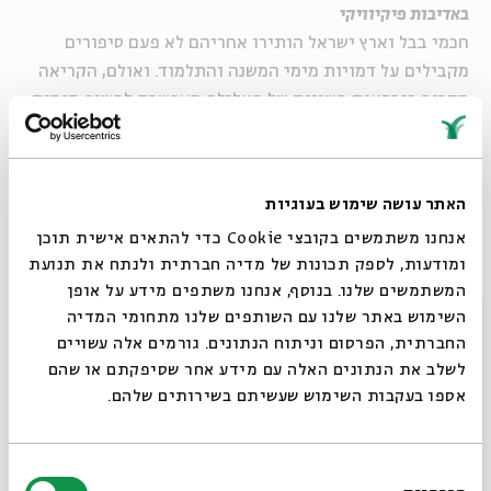
באדיבות פיקיוויקי
חכמי בבל וארץ ישראל הותירו אחריהם לא פעם סיפורים
מקבילים על דמויות מימי המשנה והתלמוד. ואולם, הקריאה
מקרוב בגרסאות השונות של העלילה מאפשרת לחשוף מגמות
סותרות, ואף פולמוסיות, בין שני המרכזים. בסדרה זו נעיין
בארבעה צמדי מקורות הדומים במבט ראשון, אך טומנים
בקרבם סלעי מחלוקת ופולמוסים אידיאולוגיים וחברתיים בין
האתר עושה שימוש בעוגיות
שני המרכזים.
אנחנו משתמשים בקובצי Cookie כדי להתאים אישית תוכן
ומודעות, לספק תכונות של מדיה חברתית ולנתח את תנועת
ישעיהו גפני
הוא פרופסור אמריטוס בחוג להיסטוריה של עם
המשתמשים שלנו. בנוסף, אנחנו משתפים מידע על אופן
ישראל ויהדות זמננו באוניברסיטה העברית. תחומי מחקריו:
סגור
השימוש באתר שלנו עם השותפים שלנו מתחומי המדיה
תקופת הבית השני, המשנה והתלמוד
החברתית, הפרסום וניתוח הנתונים. גורמים אלה עשויים
לשלב את הנתונים האלה עם מידע אחר שסיפקתם או שהם
אספו בעקבות השימוש שעשיתם בשירותים שלהם.
בחירת