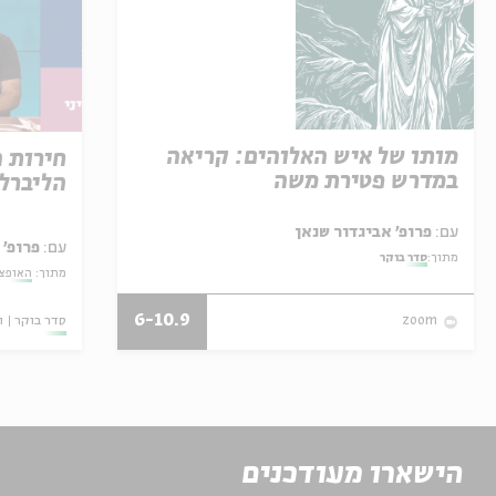
מותו של איש האלוהים: קריאה
חירות 
במדרש פטירת משה
הליברל
עם:
פרופ' אביגדור שנאן
עם:
פרופ' 
מתוך:
סדר בוקר
מתוך:
האופצי
6-10.9
סדר בוקר
ו
zoom
הישארו מעודכנים