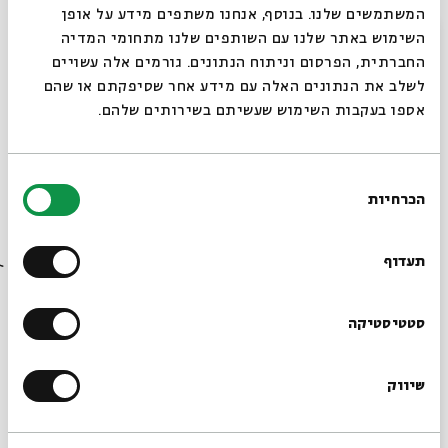
המשתמשים שלנו. בנוסף, אנחנו משתפים מידע על אופן
סגור
השימוש באתר שלנו עם השותפים שלנו מתחומי המדיה
החברתית, הפרסום וניתוח הנתונים. גורמים אלה עשויים
לשלב את הנתונים האלה עם מידע אחר שסיפקתם או שהם
אספו בעקבות השימוש שעשיתם בשירותים שלהם.
לפרטים והרשמה:
WHATSAPP - 050-579-1551⁩ |
או לחצו:
בחירת
למעבר לעמוד הסדנאות והאירועים לנוער 2021 לחצו כאן
הכרחיות
הסכמה
רוצים לדעת מה קורה
>>
בבית אבי חי לפני כולם?
תעדוף
-------------------------------
באים לידי ביטוי באינסטגרם שלנו >>
הרשמו לניוזלטר שלנו
סטטיסטיקה
--------------------------------
שיווק
*כתובת דוא"ל