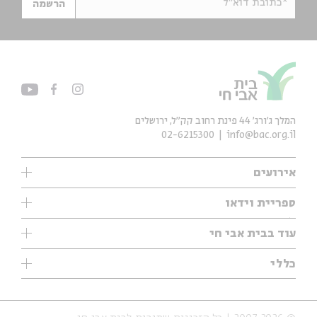
*כתובת דוא"ל
הרשמה
המלך ג'ורג' 44 פינת רחוב קק״ל, ירושלים
02-6215300
info@bac.org.il
אירועים
עיון
ספריית וידאו
אנגלית
ילדים
שיעורי בוקר
עוד בבית אבי חי
מוזיקה
מיוחדים
תערוכות
עיון
כללי
נוער
מיוחדים
מיוחדים
צרו קשר
ספרות ושירה
פודקאסטים מומלצים
ספרות ושירה
אודות
סדרות
כתבות