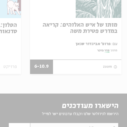
מותו של איש האלוהים: קריאה
הסלון: 
במדרש פטירת משה
סדנאות 
עם:
פרופ' אביגדור שנאן
מתוך:
סדר בוקר
6-10.9
פרויקט
zoom
הישארו מעודכנים
הירשמו לניוזלטר שלנו וקבלו עדכונים ישר למייל