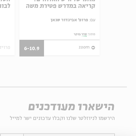
See Beyond | Rabb
קריאה במדרש פטירת משה
לבוג
Parashat Hashavu
עם:
פרופ' אביגדור שנאן
מתוך:
סדר בוקר
28/07/26
פרויק
zoom
6-10.9
הישארו מעודכנים
הירשמו לניוזלטר שלנו וקבלו עדכונים ישר למייל