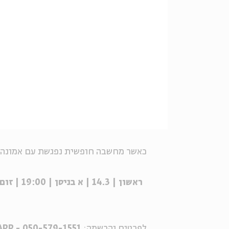
כאשר מחשבה חופשית נפגשת עם אמונה 
ראשון | 14.3 | א בניסן | 19:00 | זום
לפרטים והרשמה:
WHATSAPP - 050-579-1551⁩ |