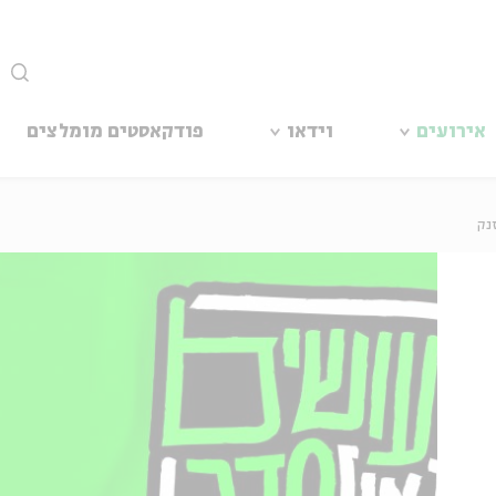
סגור
אירועים
וידאו
פודקאסטים מומלצים
זנק