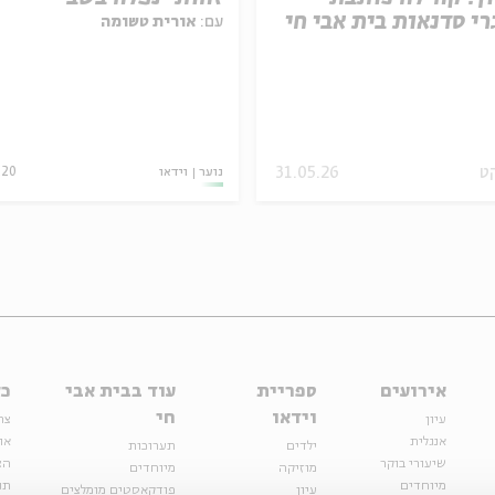
רי סדנאות בית אבי חי
עם:
אורית טשומה
ט
31.05.26
נוער
וידאו
.20
אירועים
ספריית
עוד בבית אבי
כל
וידאו
חי
עיון
צר
אנגלית
או
ילדים
תערוכות
שיעורי בוקר
הצ
מוזיקה
מיוחדים
מיוחדים
תנ
עיון
פודקאסטים מומלצים