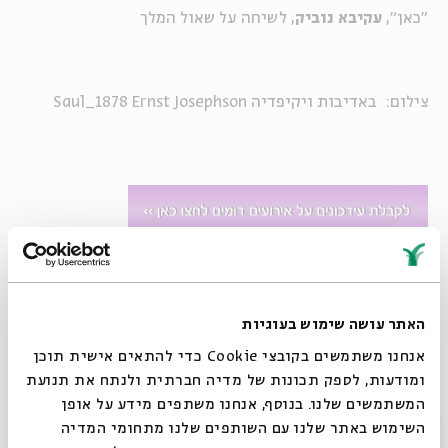
"כאן",
עקיבא נוביק
, לשיחה על שאול המלך
צילום:
באדיבות ויקיפדיה
Saul_1878 Ernst Josephson
"מיום שבא ספר זה (=התנ"ך) לעולם, הוא מתייצב בכל דור
ודור;
ואין לך דור שאינו מתווכח עימו, ואין לך דור שאינו מתיישב
האתר עושה שימוש בעוגיות
עימו"
אנחנו משתמשים בקובצי Cookie כדי להתאים אישית תוכן
בכל חודש ייפגש
שי גיליס
עם אורח אחר לשיחה סביב דמויות
ומודעות, לספק תכונות של מדיה חברתית ולנתח את תנועת
תנ"כיות.
המשתמשים שלנו. בנוסף, אנחנו משתפים מידע על אופן
סגור
השימוש באתר שלנו עם השותפים שלנו מתחומי המדיה