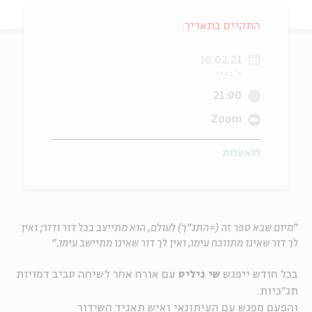
ה
אנגלית
מיוחדי
התקיים בתאריך:
16.02.21
ד' באדר
21:00
Zoom
ללא עלות
"מיום שבא ספר זה (=התנ"ך) לעולם, הוא מתייצב בכל דור ודור; ואין
לך דור שאינו מתווכח עימו, ואין לך דור שאינו מתיישב עימו."
בכל חודש ייפגש
שי גיליס
עם אורח אחר לשיחה סביב דמויות
תנ"כיות.
והפעם מפגש עם העיתונאי ואיש תאגיד השידור