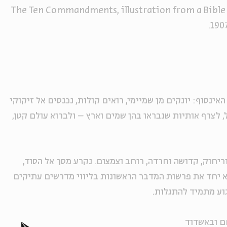
The Ten Commandments, illustration from a Bible 
.
נסוף: יונקים מן שמיימי, רואים קולות, נכנסים אל זיקוקי
 לצרף אותיות שנבראו בהן שמים וארץ – ולברוא עולם קטן,
ריחוק, קדושה וחרדה, רוחב וצמצום. נקרע מסך אל הסוד,
א יחד את פרשות המדבר הראשונות בליווי מדרשים עתיקים
וע מתמיד להתגלות.
ם ובאשדוד