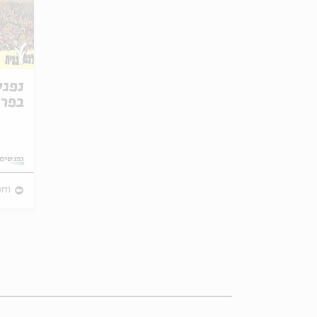
נפגש
בפרש
ביטו
מתוך:
נפגשים 
om