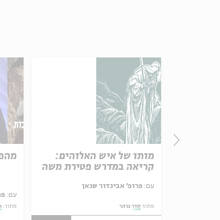
יין
מותו של איש האלוהים:
מהפכ
קריאה במדרש פטירת משה
 גלית בנט-
עם:
פרופ' אביגדור שנאן
עם:
פר
מתוך:
סדר בוקר
מתוך:
ה