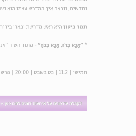
וחדשים, ונראה איך המדרש עצמו הוא געג
תמר ביטון
היא ראש מדרשת 'באר' בירוח
*
"אָנָא בְּרֹךְ, אָנָא בְּכֹחַ"
- מתוך השיר "אנ
חמישי | 11.2 | כט בשבט | 20:00 | פרשת משפטים