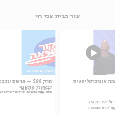
עוד בבית אבי חי
ה אוניברסליסטית
פרק 509 – פרשת עקב:
וּבְאַהֲרֹן הִתְאַנַּף
מתוך:
מקור להשראה: רעיון גדול באריזה קט
ופ' יאיר זקוביץ
תנ"ך: ספר רב מהפכות