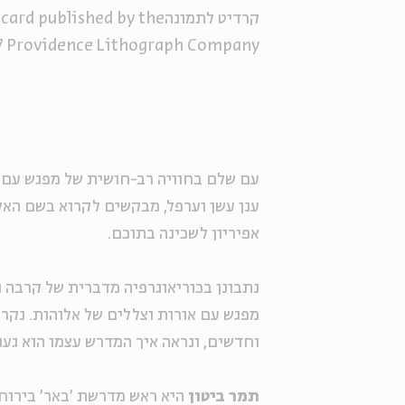
קרדיט לתמונה
card published by the
1907
Providence Lithograph Company
עם שלם בחוויה רב-חושית של מפגש עם האי
ענן עשן וערפל, מבקשים לקרוא בשם האל,
אפיריון לשכינה בתוכם.
נתבונן בכוריאוגרפיה מדברית של קרבה ו
מפגש עם אורות וצללים של אלוהות. נקר
וחדשים, ונראה איך המדרש עצמו הוא געג
תמר ביטון
היא ראש מדרשת 'באר' בירוח