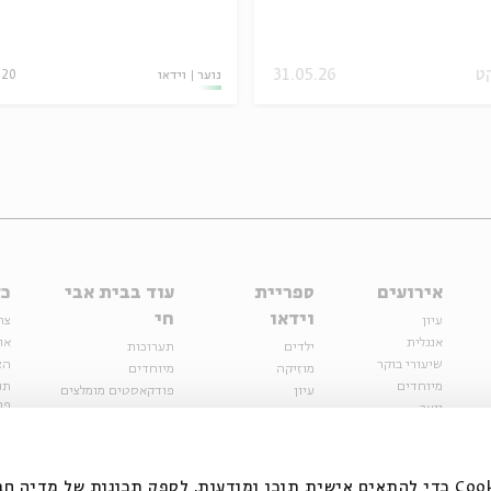
ט
31.05.26
נוער
וידאו
.20
אירועים
ספריית
עוד בבית אבי
כל
וידאו
חי
עיון
צר
אנגלית
או
ילדים
תערוכות
שיעורי בוקר
הצ
מוזיקה
מיוחדים
מיוחדים
תנ
עיון
פודקאסטים מומלצים
פר
נוער
מיוחדים
כתבות
חנ
ספרות ושירה
ספרות ושירה
קצה הקרחון
סדרות
על הדרך
אירועי עבר
מפלגת המחשבות
אנחנו משתמשים בקובצי Cookie כדי להתאים אישית תוכן ומודעות, לספק תכונות של מ