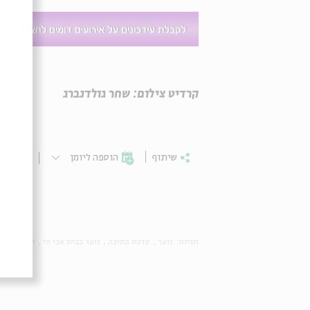
קרדיט צילום: שחר גולדנברג
שיתוף
הוספה ליומן
הרשמ
תגיות:
נוער
סדנת כתיבה
נוער בבית אבי חי
תיאטרון מק