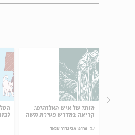
Paras
מותו של איש האלוהים:
הסלו
See Beyond | Rabb
קריאה במדרש פטירת משה
לבוג
Parashat Hashavu
עם:
פרופ' אביגדור שנאן