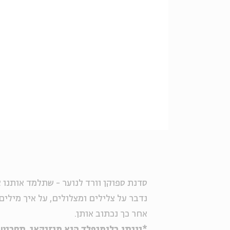
סדנת ספוקן וורד לנוער - שתלמד אותנו 
נדבר על צלילים ומצלולים, על איך מילים
אחר כך נכתוב אותן.
*יונתן בלומנפלד הוא מוזיקאי, תסריטא