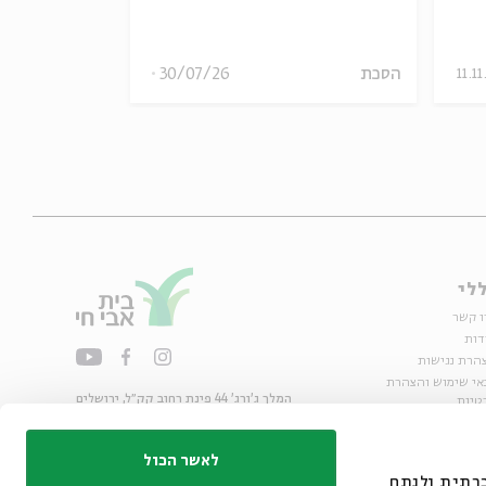
הסכת
30/07/26
11.11
נוער
וידאו
לי
ו קשר
דות
הרת נגישות
אי שימוש והצהרת
המלך ג'ורג' 44 פינת רחוב קק״ל, ירושלים
טיות
02-6215300
ות
info@bac.org.il
לאשר הכול
דיה חברתית ולנתח