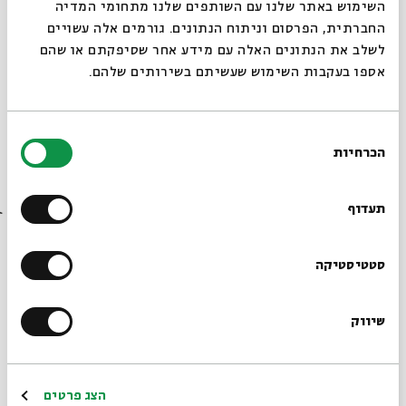
סגור
השימוש באתר שלנו עם השותפים שלנו מתחומי המדיה
החברתית, הפרסום וניתוח הנתונים. גורמים אלה עשויים
לשלב את הנתונים האלה עם מידע אחר שסיפקתם או שהם
Part III
: Jonah: A Fantasy of Flight
אספו בעקבות השימוש שעשיתם בשירותים שלהם.
Thursday I Sept. 24 I 6pm Israel (11am EDT)
בחירת
הכרחיות
הסכמה
רוצים לדעת מה קורה
Part
III
: Golden Calf, Clouds of Glory
Thursday I Oct. 1 I 6pm Israel (11am EDT)
בבית אבי חי לפני כולם?
תעדוף
הרשמו לניוזלטר שלנו
סטטיסטיקה
שיווק
*כתובת דוא"ל
הרשמה
הצג פרטים