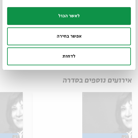
לאשר הכול
הורדת מקורות
שיתוף
הוספה ליומן
הרשמה לאירועים דומים
אפשר בחירה
תגיות:
Dr. Avivah Zornberg
Aviva Zornberg
Judaism's
judaism
לדחות
High Holidays
אירועים נוספים בסדרה