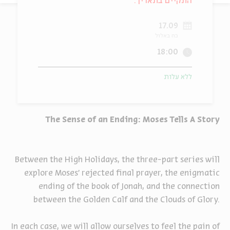
התקיים בתאריך:
ה
אנגלית
מיוחדי
17.09
כח באלול
18:00
ללא עלות
The Sense of an Ending: Moses Tells A Story
Between the High Holidays, the three-part series will
explore Moses’ rejected final prayer, the enigmatic
ending of the book of Jonah, and the connection
between the Golden Calf and the Clouds of Glory.
In each case, we will allow ourselves to feel the pain of