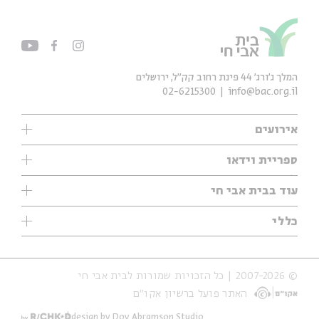
המלך ג'ורג' 44 פינת רחוב קק״ל, ירושלים
02-6215300
info@bac.org.il
אירועים
עיון
ספריית וידאו
אנגלית
ילדים
שיעורי בוקר
עוד בבית אבי חי
מוזיקה
מיוחדים
תערוכות
עיון
כללי
נוער
מיוחדים
מיוחדים
צרו קשר
ספרות ושירה
פודקאסטים מומלצים
ספרות ושירה
אודות
סדרות
כתבות
© 2007-2026 | כל הזכויות שמורות לבית אבי חי
הצהרת נגישות
אירועי עבר
קצה הקרחון
האתר פועל ברשיון אקו״ם
תנאי שימוש והצהרת פרטיות
אירועים בירושלים
על הדרך
חנות
ילדים
design by Dov Abramson Studio