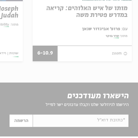
מותו של איש האלוהים: קריאה
Joseph
במדרש פטירת משה
 Judah
מתוך:
bility
עם:
פרופ' אביגדור שנאן
מתוך:
סדר בוקר
6-10.9
שונות
וידא
zoom
הישארו מעודכנים
הירשמו לניוזלטר שלנו וקבלו עדכונים ישר למייל
*כתובת דוא"ל
הרשמה