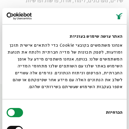
שירים, מערכונים, לימוד, אורח, פרשות ופרשיות
בכל יום שישי בשעה 11:00
מנהל אמנותי:
ג'קי לוי
האתר עושה שימוש בעוגיות
אנחנו משתמשים בקובצי Cookie כדי להתאים אישית תוכן
שיתוף
הוספה ליומן
הרשמה לאירועים דומים
ומודעות, לספק תכונות של מדיה חברתית ולנתח את תנועת
המשתמשים שלנו. בנוסף, אנחנו משתפים מידע על אופן
סגור
השימוש באתר שלנו עם השותפים שלנו מתחומי המדיה
אירועים נוספים בסדרה
החברתית, הפרסום וניתוח הנתונים. גורמים אלה עשויים
לשלב את הנתונים האלה עם מידע אחר שסיפקתם או שהם
אספו בעקבות השימוש שעשיתם בשירותים שלהם.
בחירת
הכרחיות
הסכמה
רוצים לדעת מה קורה