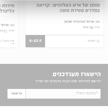
מותו של איש האלוהים: קריאה
חירות 
במדרש פטירת משה
הליברל
עם:
פרופ' אביגדור שנאן
עם:
פרופ' 
מתוך:
סדר בוקר
מתוך:
האופצי
6-10.9
סדר בוקר
ו
zoom
הישארו מעודכנים
הירשמו לניוזלטר שלנו וקבלו עדכונים ישר למייל
*כתובת דוא"ל
הרשמה