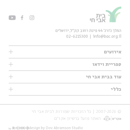
המלך ג'ורג' 44 פינת רחוב קק״ל, ירושלים
02-6215300
info@bac.org.il
אירועים
עיון
ספריית וידאו
אנגלית
ילדים
שיעורי בוקר
עוד בבית אבי חי
מוזיקה
מיוחדים
תערוכות
עיון
כללי
נוער
מיוחדים
מיוחדים
צרו קשר
ספרות ושירה
פודקאסטים מומלצים
ספרות ושירה
אודות
סדרות
כתבות
© 2007-2026 | כל הזכויות שמורות לבית אבי חי
הצהרת נגישות
אירועי עבר
קצה הקרחון
האתר פועל ברשיון אקו״ם
תנאי שימוש והצהרת פרטיות
אירועים בירושלים
על הדרך
חנות
ילדים
design by Dov Abramson Studio
מפלגת המחשבות