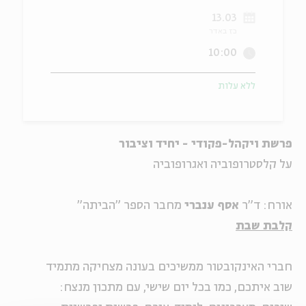
13.03
ה
אנגלית
מיוחדי
כז באדר
10:00
ללא עלות
פרשת ויקהל-פקודי - יחיד וציבור
על קלסטרופוביה ואגרופוביה
אורח: ד"ר
אסף ענברי
מחבר הספר "הביתה"
קלבת שבת
חברי האינקובטור ממשיכים בעונה מצחיקה מתמיד
שוב איתכם, כמו בכל יום שישי, עם מתכון מנצח: