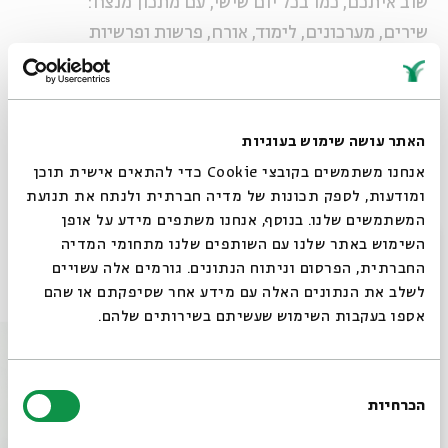
שוב איתכם, כמו בכל יום שישי, עם מתכון מנצח:
שירים, מערכונים, לימוד, אורח, פרשות ופרשיות
בכל יום שישי בשעה 11:00
מנהל אמנותי:
ג'קי לוי
האתר עושה שימוש בעוגיות
אנחנו משתמשים בקובצי Cookie כדי להתאים אישית תוכן
ומודעות, לספק תכונות של מדיה חברתית ולנתח את תנועת
שיתוף
הוספה ליומן
הרשמה לאירועים דומים
המשתמשים שלנו. בנוסף, אנחנו משתפים מידע על אופן
סגור
השימוש באתר שלנו עם השותפים שלנו מתחומי המדיה
החברתית, הפרסום וניתוח הנתונים. גורמים אלה עשויים
אירועים נוספים בסדרה
לשלב את הנתונים האלה עם מידע אחר שסיפקתם או שהם
אספו בעקבות השימוש שעשיתם בשירותים שלהם.
בחירת
הכרחיות
הסכמה
רוצים לדעת מה קורה