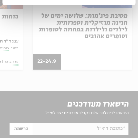
מסיבת פיג'מות: שלושה ימים של
כוחות 
חגיגה מוזיקלית וספרותית
לילדים ולילדות במחווה לסופרות
וסופרים אהובים
עם:
ד"ר ח
מתוך:
כוחות 
22-24.9
סדר בוקר
ו
הישארו מעודכנים
הירשמו לניוזלטר שלנו וקבלו עדכונים ישר למייל
*כתובת דוא"ל
הרשמה