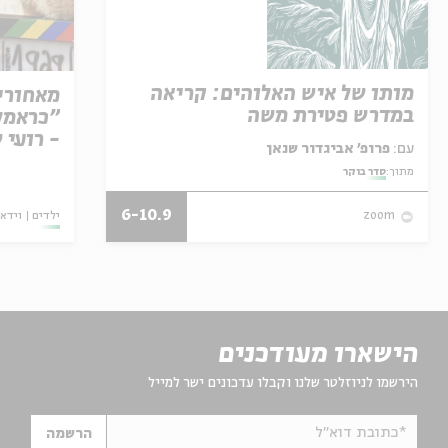
מותו של איש האלוהים: קריאה
מאחורי
במדרש פטירת משה
"כראמל"
- רועי 
עם:
פרופ' אביגדור שנאן
מתוך:
סדר בוקר
6-10.9
ילדים
וידאו
zoom
הישארו מעודכנים
הירשמו לניוזלטר שלנו וקבלו עדכונים ישר למייל
*כתובת דוא"ל
הרשמה