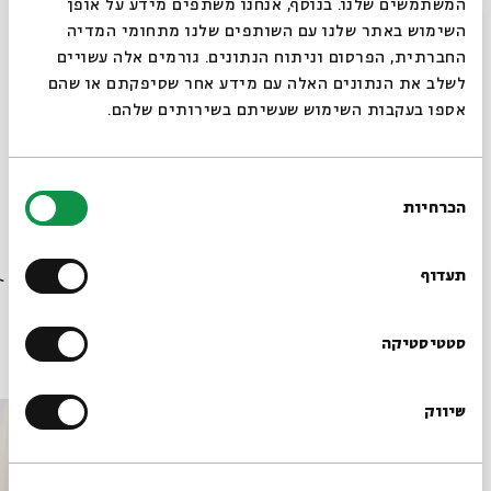
המשתמשים שלנו. בנוסף, אנחנו משתפים מידע על אופן
לצפייה בשידור חי דרך ZOOM >>
סגור
השימוש באתר שלנו עם השותפים שלנו מתחומי המדיה
החברתית, הפרסום וניתוח הנתונים. גורמים אלה עשויים
לשלב את הנתונים האלה עם מידע אחר שסיפקתם או שהם
קרדיט צילום:
דני מכליס
אספו בעקבות השימוש שעשיתם בשירותים שלהם.
שיתוף
הוספה ליומן
הרשמה לאירועים דומים
בחירת
הכרחיות
הסכמה
רוצים לדעת מה קורה
תגיות:
אצלכם בבית
יהדות
היסטוריה
היסטוריה יהודית
בבית אבי חי לפני כולם?
תעדוף
פרופ' מיכל בר-אשר סיגל
לימוד יומי
ZOOM
נצרות
חקר הדתות
הרשמו לניוזלטר שלנו
סטטיסטיקה
אירועים נוספים בסדרה
שיווק
*כתובת דוא"ל