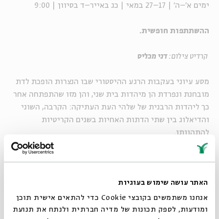
ימים א'–ה' | 17–27 במאי | כג באייר–ד בסיוון | 9:00
ההשתתפות חופשית.
קרדיט צילום:
דני מכליס
מסע עיוני בעקבות הרגע ההיסטורי שבו הנצרות הופכת לדת
מובחנת ונפרדת הן מיהדות בית שני, והן מזו שהתפתחה אחר
כך ליהדות הרבנית של שלהי העת העתיקה: הקרבה, השוני
והדיאלוג בין שתי הדתות האחיות בשנים הקריטיות
להתהוותן.
שיעור יומי קצר (30 דק')
ימים א'–ה' | 17–27 במאי | כג באייר–ד בסיוון | 9:00
האתר עושה שימוש בעוגיות
ההשתתפות חופשית.
אנחנו משתמשים בקובצי Cookie כדי להתאים אישית תוכן
ומודעות, לספק תכונות של מדיה חברתית ולנתח את תנועת