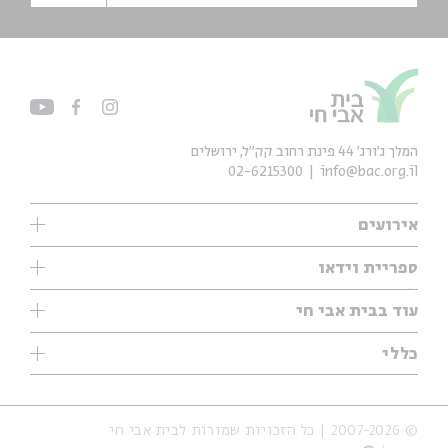
המלך ג'ורג' 44 פינת רחוב קק״ל, ירושלים
02-6215300
info@bac.org.il
אירועים
עיון
ספריית וידאו
אנגלית
ילדים
שיעורי בוקר
עוד בבית אבי חי
מוזיקה
מיוחדים
תערוכות
עיון
כללי
נוער
מיוחדים
מיוחדים
צרו קשר
ספרות ושירה
פודקאסטים מומלצים
ספרות ושירה
אודות
סדרות
כתבות
© 2007-2026 | כל הזכויות שמורות לבית אבי חי
הצהרת נגישות
אירועי עבר
קצה הקרחון