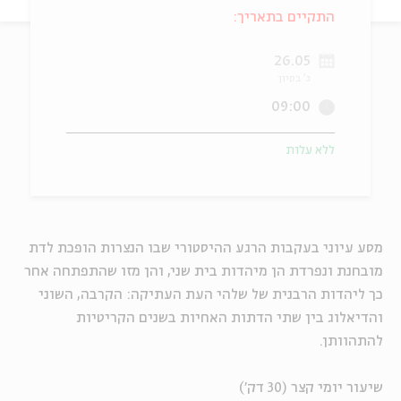
התקיים בתאריך:
ה
אנגלית
מיוחדי
26.05
ג' בסיון
09:00
ללא עלות
מסע עיוני בעקבות הרגע ההיסטורי שבו הנצרות הופכת לדת
מובחנת ונפרדת הן מיהדות בית שני, והן מזו שהתפתחה אחר
כך ליהדות הרבנית של שלהי העת העתיקה: הקרבה, השוני
והדיאלוג בין שתי הדתות האחיות בשנים הקריטיות
להתהוותן.
שיעור יומי קצר (30 דק')