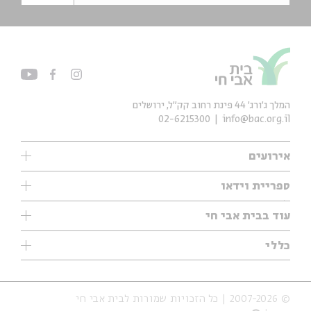
המלך ג'ורג' 44 פינת רחוב קק״ל, ירושלים
02-6215300
info@bac.org.il
אירועים
עיון
ספריית וידאו
אנגלית
ילדים
שיעורי בוקר
עוד בבית אבי חי
מוזיקה
מיוחדים
תערוכות
עיון
כללי
נוער
מיוחדים
מיוחדים
צרו קשר
ספרות ושירה
פודקאסטים מומלצים
ספרות ושירה
אודות
סדרות
כתבות
© 2007-2026 | כל הזכויות שמורות לבית אבי חי
הצהרת נגישות
אירועי עבר
קצה הקרחון