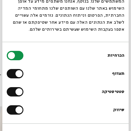
המשתמשים שלנו. בנוסף, אנחנו משתפים מידע על אופן
לצפייה בשידור חי דרך ZOOM >>
סגור
השימוש באתר שלנו עם השותפים שלנו מתחומי המדיה
החברתית, הפרסום וניתוח הנתונים. גורמים אלה עשויים
לשלב את הנתונים האלה עם מידע אחר שסיפקתם או שהם
קרדיט צילום:
דני מכליס
אספו בעקבות השימוש שעשיתם בשירותים שלהם.
שיתוף
הוספה ליומן
הרשמה לאירועים דומים
בחירת
הכרחיות
הסכמה
רוצים לדעת מה קורה
תגיות:
אצלכם בבית
יהדות
היסטוריה
היסטוריה יהודית
בבית אבי חי לפני כולם?
תעדוף
פרופ' מיכל בר-אשר סיגל
לימוד יומי
ZOOM
נצרות
חקר הדתות
הרשמו לניוזלטר שלנו
סטטיסטיקה
אירועים נוספים בסדרה
שיווק
*כתובת דוא"ל