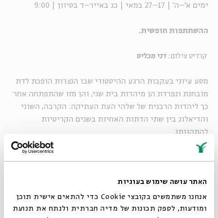
ימים א'–ה' | 17–27 במאי | כג באייר–ד בסיוון | 9:00
ההשתתפות חופשית.
קרדיט צילום:
דני מכליס
מסע עיוני בעקבות הרגע ההיסטורי שבו הנצרות הופכת לדת
מובחנת ונפרדת הן מיהדות בית שני, והן מזו שהתפתחה אחר
כך ליהדות הרבנית של שלהי העת העתיקה: הקרבה, השוני
והדיאלוג בין שתי הדתות האחיות בשנים הקריטיות
להתהוותן.
שיעור יומי קצר (30 דק')
ימים א'–ה' | 17–27 במאי | כג באייר–ד בסיוון | 9:00
האתר עושה שימוש בעוגיות
ההשתתפות חופשית.
אנחנו משתמשים בקובצי Cookie כדי להתאים אישית תוכן
ומודעות, לספק תכונות של מדיה חברתית ולנתח את תנועת