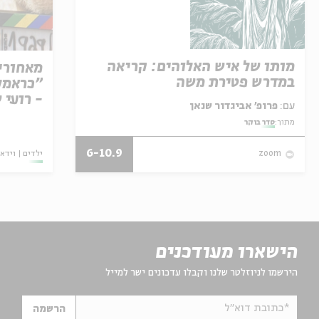
מותו של איש האלוהים: קריאה
מאחורי
במדרש פטירת משה
"כראמל"
- רועי 
עם:
פרופ' אביגדור שנאן
מתוך:
סדר בוקר
6-10.9
ילדים
וידאו
zoom
הישארו מעודכנים
הירשמו לניוזלטר שלנו וקבלו עדכונים ישר למייל
*כתובת דוא"ל
הרשמה