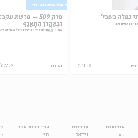
י נפלה בשבי'
פרק 509 – פרשת עקב:
וּבְאַהֲרֹן הִתְאַנַּף
רית טשומה
מתוך:
מקור להשראה: רעיון גדול באריזה קט
הסכת
/07/26
ידאו
11.11.20
אירועים
ספריית
עוד בבית אבי
כל
וידאו
חי
עיון
צר