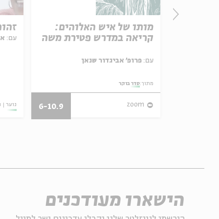
P
מותו של איש האלוהים:
זהות
Hu
קריאה במדרש פטירת משה
עם:
או
Divin
Parashat Hashavu
Rabbi S
עם:
פרופ' אביגדור שנאן
מתוך:
סדר בוקר
28/07/26
zoom
נוער
ו
6-10.9
הישארו מעודכנים