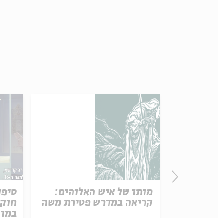
זון
מותו של איש האלוהים:
סיפו
קריאה במדרש פטירת משה
חוקו
במוז