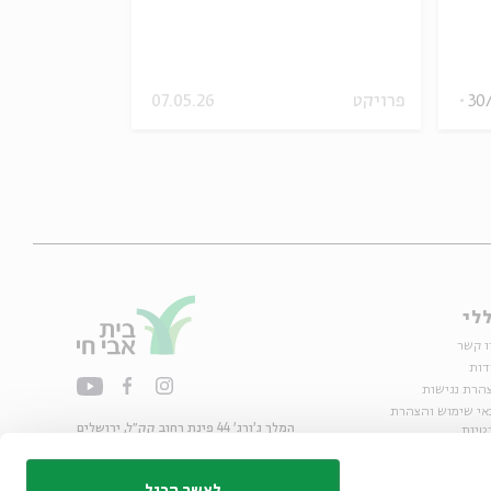
30
פרויקט
07.05.26
שונות
וידאו
לי
ו קשר
דות
הרת נגישות
אי שימוש והצהרת
המלך ג'ורג' 44 פינת רחוב קק״ל, ירושלים
טיות
02-6215300
ות
info@bac.org.il