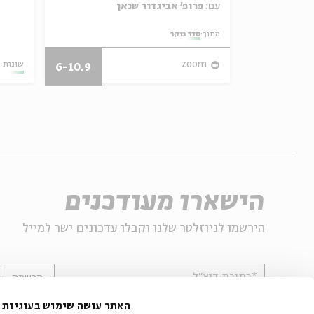
עם:
פרופ' אביגדור שנאן
אמר תיאולוגי־מדיני
מתוך:
סדר בוקר
06.08.26
zoom
שונות
6-10.9
הישארו מעודכנים
הירשמו לניוזלטר שלנו וקבלו עדכונים ישר למייל
*כתובת דוא"ל
הרשמה
האתר עושה שימוש בעוגיות