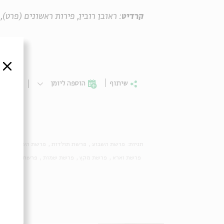
קרדיט
: ראובן רובין, פירות ראשונים (פרט), 1923 , שמן על בד.
סגור
שיתוף
הוספה ליומן
הרשמ
תגיות:
פרשת השבוע
פרשת תולדות
פרשת השבוע במוזי
פרשת וארא
פרשת מקץ
פרשת שמות
פרשת בא