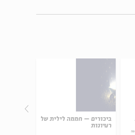
ביכורים – חממה לילית של
סיפורי וי
רעיונות
שמיני. בית
במוזיאון י
נה