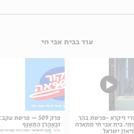
עוד בבית אבי חי
רי ויקרא -פרשת בהר
פרק 509 – פרשת עקב:
תי. בית אבי חי מתארח
וּבְאַהֲרֹן הִתְאַנַּף
יאון ישראל
מתוך:
מקור להשראה: רעיון גדול באריזה קט