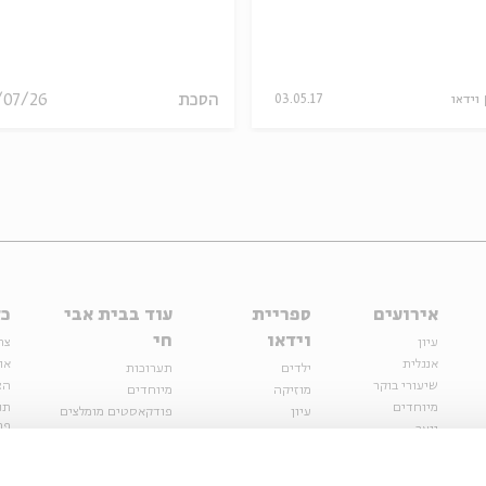
הסכת
/07/26
וידאו
03.05.17
אירועים
ספריית
עוד בבית אבי
כל
וידאו
חי
עיון
צר
אנגלית
או
ילדים
תערוכות
שיעורי בוקר
הצ
מוזיקה
מיוחדים
מיוחדים
תנ
עיון
פודקאסטים מומלצים
פר
נוער
מיוחדים
כתבות
חנ
ספרות ושירה
ספרות ושירה
קצה הקרחון
סדרות
על הדרך