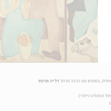
אסית, במפגש עם הרבה פרופ'
דליה מרקס
סל האתלט היווני)
ן