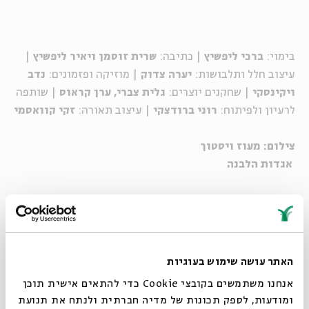
בימוי:
ברכי ליפשיץ
| כתיבה:
שרית זוסמן ויאיר ליפשיץ
|
עיצוב חלל ותלבושות:
יערה צדוק
| מוזיקה ופזמונים:
נדב
ויקינסקי
| שחקנים יוצרים:
גלית צברי, ערן קראוס
| שותפה
לרעיון ולפיתוח:
רוני ברודצקי
| עיצוב תאורה:
זקי קוואסמי
צילום: מעוז ויסטוך
אגדות הלבנה
סדרת הצגות מקורית לילדים, על פי חודשי השנה העברים,
מבית היוצר של בית אבי חי
.
סה והר (סהר) פועלי החלל, האחראים על תלייתו של הירח
בשמים, מספרים בכל חודש סיפור חדש, הקשור לחודש העברי
.
האתר עושה שימוש בעוגיות
בכל חודש, הצגת מקור חדשה עם מוסר השכל מיוחד, עם
אנחנו משתמשים בקובצי Cookie כדי להתאים אישית תוכן
מוזיקה, תפאורה ותלבושות ייחודיים
.
ומודעות, לספק תכונות של מדיה חברתית ולנתח את תנועת