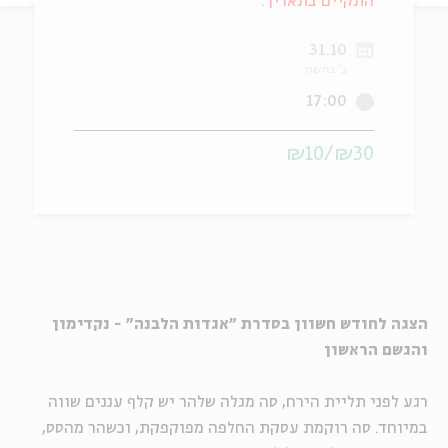
התקיים בתאריך:
ה
אנגלית
מיוחדי
31.10
ב' בחשון
17:00
₪30/₪10
הצגה לחודש חשוון בסדרת "אגדות הלבנה" - נקדימון
ו
הגשם הראשון
רגע לפני תליית הירח, סה מגלה שלהר יש קלף עננים שווה
במיוחד. סה רוקמת עסקת החלפה מפוקפקת, וכשהר מהסס,