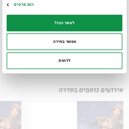
הרשמה
הצג פרטים
לרעיון ולפיתוח:
רוני ברודצקי
| עיצוב תאורה:
זקי קוואסמי
צילום
:
מעוז ויסטוך
לאשר הכול
שיתוף
הוספה ליומן
הרשמה לאירועים דומים
אפשר בחירה
לדחות
תגיות:
שרית זוסמן
גלית צברי
ערן קראוס
ברכי ליפשיץ
אגדות הלבנה
אגדות הלבנה (הצגה)
הצגה לילדים
נדב ויקינסקי
אירועים נוספים בסדרה