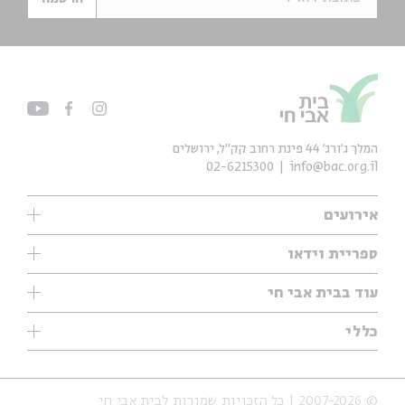
המלך ג'ורג' 44 פינת רחוב קק״ל, ירושלים
02-6215300
info@bac.org.il
אירועים
עיון
ספריית וידאו
אנגלית
ילדים
שיעורי בוקר
עוד בבית אבי חי
מוזיקה
מיוחדים
תערוכות
עיון
כללי
נוער
מיוחדים
מיוחדים
צרו קשר
ספרות ושירה
פודקאסטים מומלצים
ספרות ושירה
אודות
סדרות
כתבות
© 2007-2026 | כל הזכויות שמורות לבית אבי חי
הצהרת נגישות
אירועי עבר