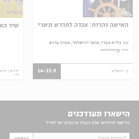
האישה והרוח: אגדה לחודש תשרי
שיר הא
עם:
גלית צברי, עופר ירושלמי, אביה ברוש
מתוך:
אגדות הלבנה
14-22.9
ילדים
וידאו
ירושלים
הישארו מעודכנים
הירשמו לניוזלטר שלנו וקבלו עדכונים ישר למייל
*כתובת דוא"ל
הרשמה