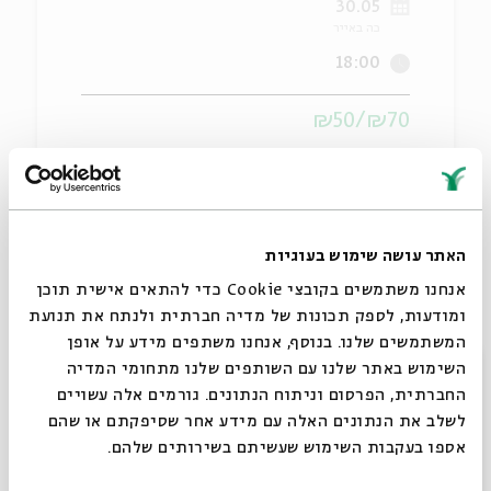
30.05
כה באייר
ה
אנגלית
מיוחדי
18:00
₪70/₪50
הסיפור שאינו נגמר: מופע מודרך בין סיפורי ירושלים
האתר עושה שימוש בעוגיות
אנחנו משתמשים בקובצי Cookie כדי להתאים אישית תוכן
ומודעות, לספק תכונות של מדיה חברתית ולנתח את תנועת
שיתוף
הוספה ליומן
הרשמה לאירועים דומים
המשתמשים שלנו. בנוסף, אנחנו משתפים מידע על אופן
סגור
השימוש באתר שלנו עם השותפים שלנו מתחומי המדיה
החברתית, הפרסום וניתוח הנתונים. גורמים אלה עשויים
תגיות:
מעגל השנה
לשלב את הנתונים האלה עם מידע אחר שסיפקתם או שהם
אספו בעקבות השימוש שעשיתם בשירותים שלהם.