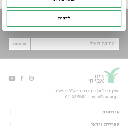
לדחות
הישארו מעודכנים
הירשמו לניוזלטר שלנו וקבלו עדכונים ישר למייל
*כתובת דוא"ל
הרשמה
המלך ג'ורג' 44 פינת רחוב קק״ל, ירושלים
02-6215300
info@bac.org.il
אירועים
עיון
ספריית וידאו
אנגלית