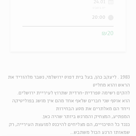
24.01
יח בשבט
ה
אנגלית
מיוחדי
20:00
₪20
1983 . ליעקב כהן, בעל בית דפוס ירושלמי, נשבר מלהוריד את
הראש והוא מחליט
להקים רשימה ספרדית-חרדית שתרוץ לעיריית ירושלים.
הוא אוסף שני חברים שלאף אחד מהם אין מושג בפוליטיקה
ויחד הם מאלתרים את מסע הבחירות
המפתיע, המצחיק והמרגש ביותר שהיה כאן.
כנגד כל הסיכויים, הם מצליחים להיכנס למועצת העירייה, רק
שמאותו הרגע הכול משתבש...