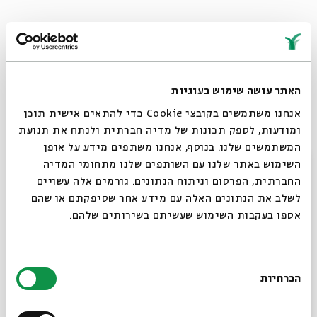
"הבלתי רשמיים"
הוא סרטו הראשון של
אלירן מלכה
, יוצר
הלהיט הטלוויזיוני
"שבאבניקים"
.
האתר עושה שימוש בעוגיות
בסרט מופיע קאסט שחקנים יוצא דופן, ובראשם
שולי
אנחנו משתמשים בקובצי Cookie כדי להתאים אישית תוכן
רנד
בהופעה נדירה ומרשימה בתפקיד אדם אחד שרצה שינוי
ומודעות, לספק תכונות של מדיה חברתית ולנתח את תנועת
קטן, ושינה מדינה שלמה .
המשתמשים שלנו. בנוסף, אנחנו משתפים מידע על אופן
סגור
השימוש באתר שלנו עם השותפים שלנו מתחומי המדיה
ישראל 2018 , (93 דקות)
החברתית, הפרסום וניתוח הנתונים. גורמים אלה עשויים
לשלב את הנתונים האלה עם מידע אחר שסיפקתם או שהם
אספו בעקבות השימוש שעשיתם בשירותים שלהם.
בהשתתפות: ד"ר
אבישי בן חיים
(חדשות 10) חוקר מפלגת
ש"ס
בחירת
הכרחיות
הסכמה
רוצים לדעת מה קורה
צילום: ירון שרף