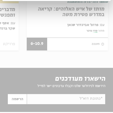
מותו של איש האלוהים: קריאה
מדברים
במדרש פטירת משה
ומפגשי
עם:
אסף סב
עם:
פרופ' אביגדור שנאן
שקד ברנד,
מתוך:
סדר בוקר
6-10.9
פרויקט
zoom
הישארו מעודכנים
הירשמו לניוזלטר שלנו וקבלו עדכונים ישר למייל
*כתובת דוא"ל
הרשמה