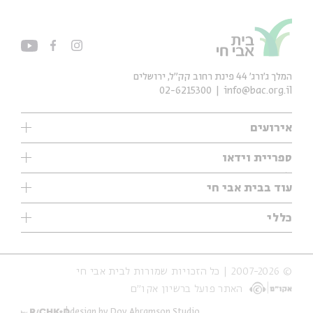
המלך ג'ורג' 44 פינת רחוב קק״ל, ירושלים
02-6215300
info@bac.org.il
אירועים
עיון
ספריית וידאו
אנגלית
ילדים
שיעורי בוקר
עוד בבית אבי חי
מוזיקה
מיוחדים
תערוכות
עיון
כללי
נוער
מיוחדים
מיוחדים
צרו קשר
ספרות ושירה
פודקאסטים מומלצים
ספרות ושירה
אודות
סדרות
כתבות
© 2007-2026 | כל הזכויות שמורות לבית אבי חי
הצהרת נגישות
אירועי עבר
קצה הקרחון
האתר פועל ברשיון אקו״ם
תנאי שימוש והצהרת פרטיות
אירועים בירושלים
על הדרך
חנות
ילדים
design by Dov Abramson Studio