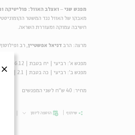
מפגש שני ‒ ואצלב האוול: פוליטיקה ומ
מאבקו של האוול נגד המשטר הקומוניסטי
חשיבה עמוקה ומעוררת השראה.
מרצה: הרב
דניאל אפשטיין
, רב ופילוסו
מפגש א': רביעי | יח בטבת | 26.12 | 20:00
סגור
מפגש ב': רביעי | כה בטבת | 2.1 | 20:00
מחיר: 40 ש"ח לשני המפגשים
שיתוף
הוספה ליומן
הרשמ