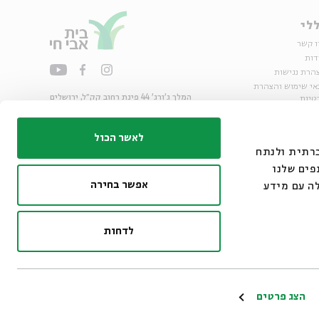
לי
ו קשר
דות
הרת נגישות
אי שימוש והצהרת
המלך ג'ורג' 44 פינת רחוב קק״ל, ירושלים
טיות
02-6215300
ות
info@bac.org.il
לאשר הכול
דיה חברתית ולנתח
פים שלנו
אפשר בחירה
ה עם מידע
לדחות
ו״ם
הצג פרטים