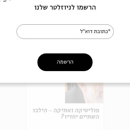
הרשמו לניוזלטר שלנו
אירועים נוספים בסדרה
*כתובת דוא"ל
הרשמה
פוליטיקה ואתיקה ‒ הילכו
השתיים יחדיו?