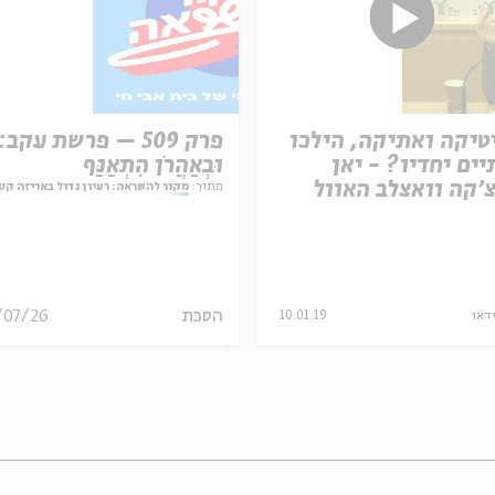
טיקה ואתיקה, הילכו
פרק 509 – פרשת עקב:
ים יחדיו? - יאן
וּבְאַהֲרֹן הִתְאַנַּף
'קה וואצלב האוול
מתוך:
מקור להשראה: רעיון גדול באריזה קט
הסכת
/07/26
ידאו
10.01.19