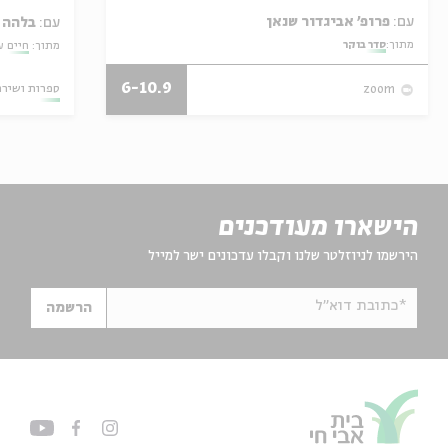
עם:
פרופ' אביגדור שנאן
עם:
בלהה ב
מתוך:
סדר בוקר
מתוך:
חיים ע
6-10.9
ספרות ושירה
zoom
הישארו מעודכנים
הירשמו לניוזלטר שלנו וקבלו עדכונים ישר למייל
*כתובת דוא"ל
הרשמה