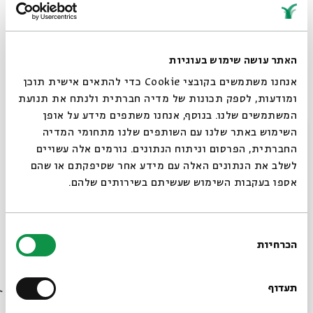
כתיבה על ירושלים מתגלה, ביצירות רבות, ככתיבה על הנפש
‒ בתנועתה, בנפתוליה, בחיפושיה.
נפגוש את ירושלים כרקע להתרחשות פנימית ביצירותיהם של
האתר עושה שימוש בעוגיות
ש"י עגנון, לאה גולדברג, דליה רביקוביץ', עמוס עוז, אסתר
אנחנו משתמשים בקובצי Cookie כדי להתאים אישית תוכן
אטינגר, צרויה שלו, סיון הר-שפי, חוה פנחס כהן ועוד.
ומודעות, לספק תכונות של מדיה חברתית ולנתח את תנועת
המשתמשים שלנו. בנוסף, אנחנו משתפים מידע על אופן
סגור
השימוש באתר שלנו עם השותפים שלנו מתחומי המדיה
מרצה:
בלהה בן-אליהו
, מרצה לספרות במכון כרם בירושלים,
החברתית, הפרסום וניתוח הנתונים. גורמים אלה עשויים
במכללת דוד ילין ובמכללת אפרתה
לשלב את הנתונים האלה עם מידע אחר שסיפקתם או שהם
אספו בעקבות השימוש שעשיתם בשירותים שלהם.
מפגש א': רביעי | ד בטבת | 12.12 | 20:00
מפגש ב': רביעי |יא בטבת | 19.12 | 20:00
בחירת
הכרחיות
הסכמה
מחיר: 40 ₪ לשני המפגשים
רוצים לדעת מה קורה
בבית אבי חי לפני כולם?
תעדוף