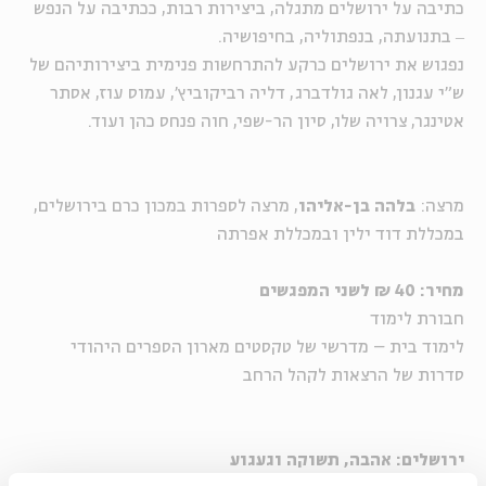
כתיבה על ירושלים מתגלה, ביצירות רבות, ככתיבה על הנפש
‒ בתנועתה, בנפתוליה, בחיפושיה.
נפגוש את ירושלים כרקע להתרחשות פנימית ביצירותיהם של
ש"י עגנון, לאה גולדברג, דליה רביקוביץ', עמוס עוז, אסתר
אטינגר, צרויה שלו, סיון הר-שפי,
חו
ה פנחס כהן
ועוד.
מרצה:
בלהה בן-אליהו
, מרצה לספרות במכון כרם בירושלים,
במכללת דוד ילין ובמכללת אפרתה
מחיר: 40 ₪ לשני המפגשים
חבורת לימוד
לימוד בית – מדרשי של טקסטים מארון הספרים היהודי
סדרות של הרצאות לקהל הרחב
ירושלים: אהבה, תשוקה וגעגוע