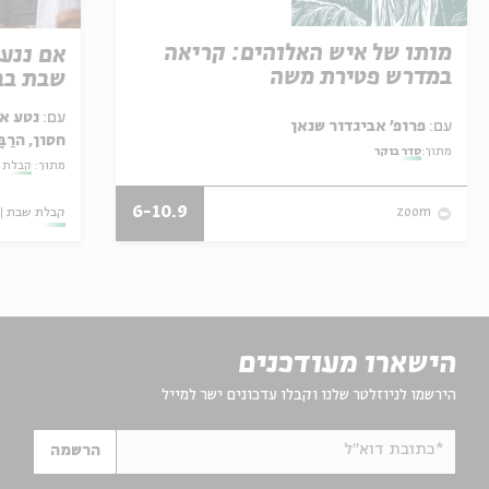
מותו של איש האלוהים: קריאה
אם ננע
במדרש פטירת משה
שבת בבי
עם:
נטע אל
עם:
פרופ' אביגדור שנאן
חסון, הרַ
מתוך:
סדר בוקר
הרוש
מתוך:
קבלת 
6-10.9
קבלת שבת
zoom
הישארו מעודכנים
הירשמו לניוזלטר שלנו וקבלו עדכונים ישר למייל
*כתובת דוא"ל
הרשמה