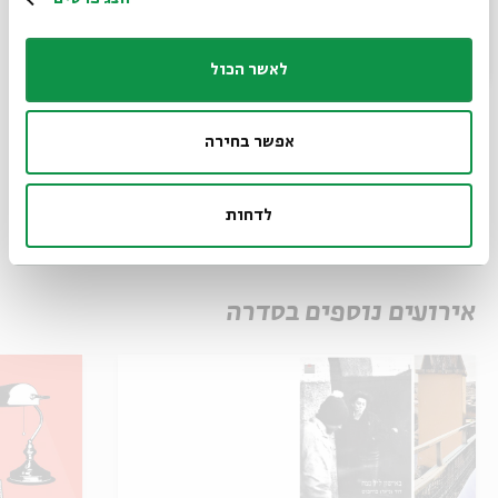
לאשר הכול
שיתוף
הוספה ליומן
הרשמה לאירועים דומים
אפשר בחירה
תגיות:
יאיר קדר
עמיחי חסון
אירוע ספרות
העברים
איילת עפרים
ג'וליה פרמנטו
הדס קלדרון
אורי ברבש
מרים ילן שטקליס
ראובן ברודסקי
לדחות
אושרה שוורץ
כרמי זיסאפל
הלית ישורון
ערן ויץ
אירועים נוספים בסדרה