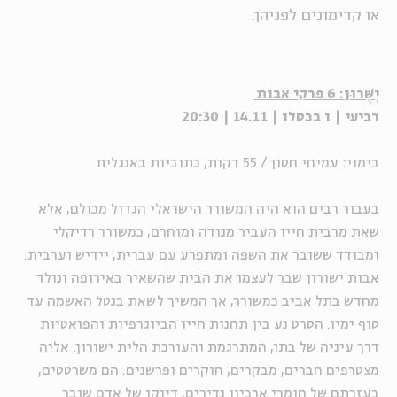
או קדימונים לפניהן.
יְשֻׁרוּן: 6 פרקי אבות
רביעי | ו בכסלו | 14.11 | 20:30
בימוי: עמיחי חסון / 55 דקות, כתוביות באנגלית
בעבור רבים הוא היה המשורר הישראלי הגדול מכולם, אלא
שאת מרבית חייו העביר מנודה ומוחרם, כמשורר רדיקלי
ומבודד ששובר את השפה ומתפרע עם עברית, יידיש וערבית.
אבות ישורון שבר לעצמו את הבית שהשאיר באירופה ונולד
מחדש בתל אביב כמשורר, אך המשיך לשאת בנטל האשמה עד
סוף ימיו. הסרט נע בין תחנות חייו הביוגרפיות והפואטיות
דרך עיניה של בתו, המתרגמת והעורכת הלית ישורון. אליה
מצטרפים חברים, מבקרים, חוקרים ופרשנים. הם משרטטים,
בעזרתם של חומרי ארכיון נדירים, דיוקן של אדם שובר