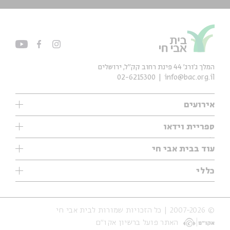
המלך ג'ורג' 44 פינת רחוב קק״ל, ירושלים
02-6215300
info@bac.org.il
אירועים
עיון
ספריית וידאו
אנגלית
ילדים
שיעורי בוקר
עוד בבית אבי חי
מוזיקה
מיוחדים
תערוכות
עיון
כללי
נוער
מיוחדים
מיוחדים
צרו קשר
ספרות ושירה
פודקאסטים מומלצים
ספרות ושירה
אודות
סדרות
כתבות
© 2007-2026 | כל הזכויות שמורות לבית אבי חי
הצהרת נגישות
אירועי עבר
קצה הקרחון
האתר פועל ברשיון אקו״ם
תנאי שימוש והצהרת פרטיות
אירועים בירושלים
על הדרך