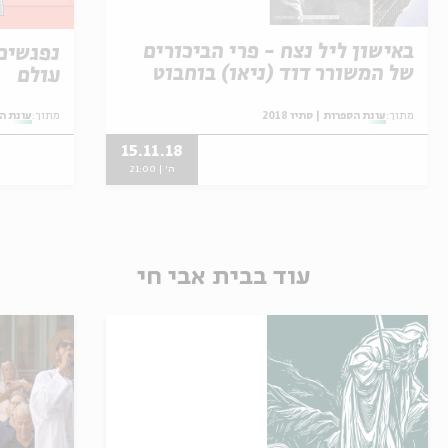
באישון ליל נצח - פרי הביכורים
נפגשים 
של המשורר דוד (ניאו) בוחבוט
עולם
מתוך:
עונת הספרות | סתיו 2018
מתוך:
עונת הספ
15.11.18
ה' | 21:00
עוד בבית אבי חי