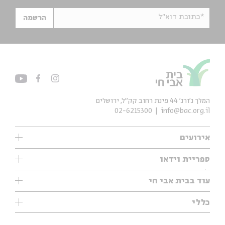
*כתובת דוא"ל
הרשמה
המלך ג'ורג' 44 פינת רחוב קק״ל, ירושלים
02-6215300
info@bac.org.il
אירועים
עיון
ספריית וידאו
אנגלית
ילדים
שיעורי בוקר
עוד בבית אבי חי
מוזיקה
מיוחדים
תערוכות
עיון
כללי
נוער
מיוחדים
מיוחדים
צרו קשר
ספרות ושירה
פודקאסטים מומלצים
ספרות ושירה