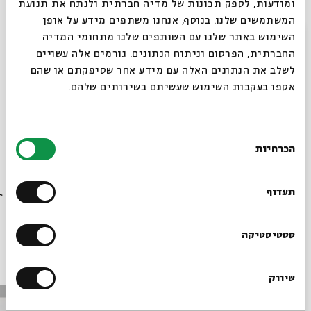
ומודעות, לספק תכונות של מדיה חברתית ולנתח את תנועת
המשתמשים שלנו. בנוסף, אנחנו משתפים מידע על אופן
סגור
השימוש באתר שלנו עם השותפים שלנו מתחומי המדיה
החברתית, הפרסום וניתוח הנתונים. גורמים אלה עשויים
לשלב את הנתונים האלה עם מידע אחר שסיפקתם או שהם
צילום: ורדי כהנא
אספו בעקבות השימוש שעשיתם בשירותים שלהם.
שיתוף
הוספה ליומן
הרשמה לאירועים דומים
בחירת
הכרחיות
הסכמה
רוצים לדעת מה קורה
בבית אבי חי לפני כולם?
תגיות:
שידור חי
סיפורים במונו
יואב קוטנר
דני סנדרסון
תעדוף
הרשמו לניוזלטר שלנו
סטטיסטיקה
עוד בבית אבי חי
שיווק
*כתובת דוא"ל