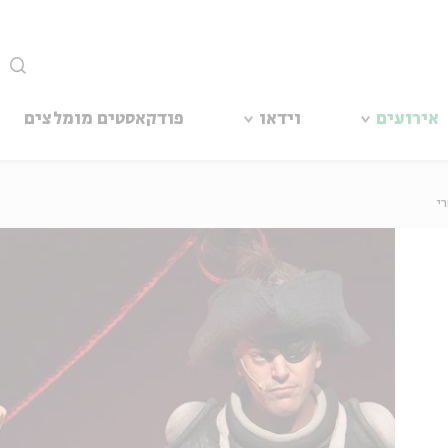
סגור
אירועים
וידאו
פודקאסטים מומלצים
י