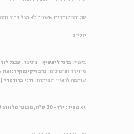
סה והר לומדים שאמנם לא הכל ברור ומובן
יוטיוב
בימוי:
ברכי ליפשיץ
| כתיבה:
ענבל לורי
מוזיקה ופזמונים:
נדב ויקינסקי ונועה 
שותפה לרעיון ולפיתוח:
רוני ברודצקי
| 
>> מחיר: ילד- 30 ש"ח, מבוגר מלווה: 10 ש"ח