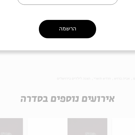
שמר
| שחקנים יוצרים:
גלית צברי, ערן קראוס ואביה ברוש
|
עיצוב תאורה:
זקי קוואסמי
הרשמה
ה לאירועים דומים
ם
אביה ברוש
חודש תשרי
הצגה לילדים בירושלים
אירועים נוספים בסדרה