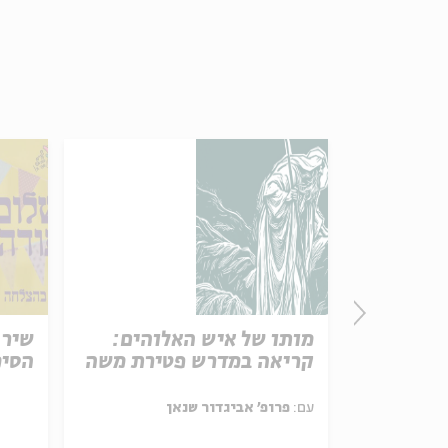
P
מותו של איש האלוהים:
שיר 
Hu
קריאה במדרש פטירת משה
הסימ
Divin
Parashat Hashavu
Rabbi S
עם:
פרופ' אביגדור שנאן