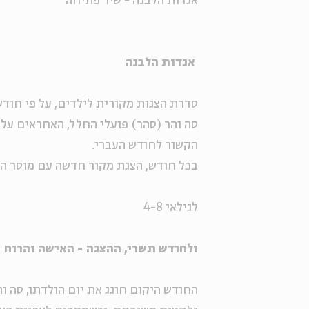
אגדות הלבנה - שיר פתיחה
אגדות הלבנה
סדרת הצגות מקורית לילדים, על פי חודש
סה והר (סהר) פועלי החלל, האחראים על
הקשור לחודש העברי
.
בכל חודש, הצגת מקור חדשה עם מוסר הש
לגילאי 4-8
ולחודש תשרי, ההצגה - האישה והרוח
החודש היקום חוגג את יום הולדתו, סה וה