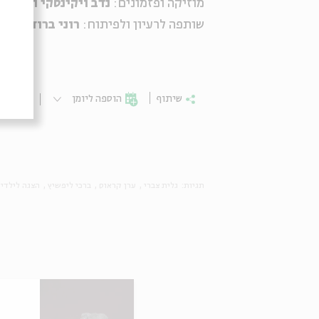
מוזיקה ופזמונים:
נדב ויקינסקי ונועה 
שותפה לרעיון ולפיתוח:
רוני ברודצקי
| 
שיתוף
הוספה ליומן
הרשמ
תגיות:
גלית צברי
ערן קראוס
ברכי ליפשיץ
הצגה לילדי