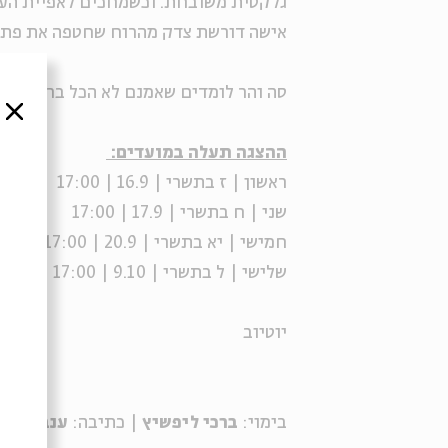
גלקטית משובחת. וכשמחכים לאפיית העוג
אישה דורשת צדק מהרוח שחטפה את פת 
סה והר לומדים שאמנם לא הכל ברור ומובן
סגור
ההצגה תעלה במועדים:
ראשון | ז בתשרי | 16.9 | 17:00
שני | ח בתשרי | 17.9 | 17:00
חמישי | יא בתשרי | 20.9 | 17:00
שלישי | ל בתשרי | 9.10 | 17:00
יוטיוב
בימוי:
ברכי ליפשיץ
| כתיבה:
ענבל לורי