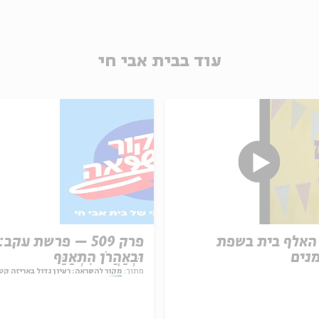
עוד בבית אבי חי
האלף בית בשפת
פרק 509 – פרשת עקב:
נים
וּבְאַהֲרֹן הִתְאַנַּף
מתוך:
מקור להשראה: רעיון גדול באריזה קט