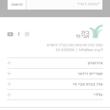
*כתובת דוא"ל
הרשמה
המלך ג'ורג' 44 פינת רחוב קק״ל, ירושלים
02-6215300
info@bac.org.il
אירועים
עיון
ספריית וידאו
אנגלית
ילדים
שיעורי בוקר
עוד בבית אבי חי
מוזיקה
מיוחדים
תערוכות
עיון
כללי
נוער
מיוחדים
מיוחדים
צרו קשר
ספרות ושירה
פודקאסטים מומלצים
ספרות ושירה
אודות
סדרות
כתבות