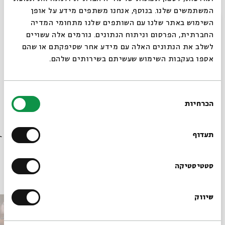
המשתמשים שלנו. בנוסף, אנחנו משתפים מידע על אופן
סגור
השימוש באתר שלנו עם השותפים שלנו מתחומי המדיה
תן לי סימן:
החברתית, הפרסום וניתוח הנתונים. גורמים אלה עשויים
לשלב את הנתונים האלה עם מידע אחר שסיפקתם או שהם
אספו בעקבות השימוש שעשיתם בשירותים שלהם.
שיתוף
הוספה ליומן
הרשמה לאירועים דומים
בחירת
הכרחיות
הסכמה
תגיות:
שידור חי
דליה מרקס
פרופ' דליה מרקס
מעגל השנה
בישול
רוצים לדעת מה קורה
שמיל הולנד
בישולים
סדנת בישול
בבית אבי חי לפני כולם?
תעדוף
הרשמו לניוזלטר שלנו
סטטיסטיקה
עוד בבית אבי חי
שיווק
*כתובת דוא"ל