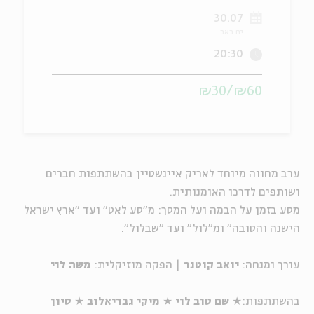
30.07
ה
אנגלית
מיוחדי
יח באב
20:30
₪60/₪30
ערב מחווה מיוחד לאריק איינשטיין בהשתתפות חברים
ושותפים לדרכו האומנותית.
מסע בזמן על הבמה ועל המסך: מ"סע לאט" ועד "ארץ ישראל
הישנה והטובה" ומ"לול" ועד "שבלול".
עורך ומנחה:
יואב קוטנר
| הפקה מוזיקלית:
משה לוי
בהשתתפות:
★
שם טוב לוי
★
מיקי גבריאלוב
★
סיון