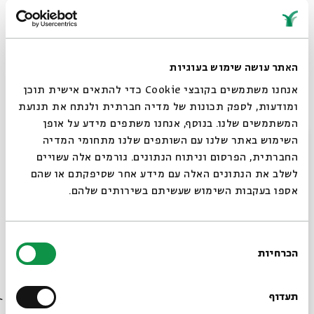
זהבה בן
★
ירדנה ארזי
★
שם טוב לוי
★
רונה קינן
★
שי צברי
★
לאה שבת
דנה ברגר
★
מאור כהן
★
ערן צור
★
חגית יאסו
★
די וואן
האתר עושה שימוש בעוגיות
הלב
★
אנחנו משתמשים בקובצי Cookie כדי להתאים אישית תוכן
ומודעות, לספק תכונות של מדיה חברתית ולנתח את תנועת
אלון אולארצ'יק
★
אהוד בנאי
★
מיקי גבריאלוב ועוד!
המשתמשים שלנו. בנוסף, אנחנו משתפים מידע על אופן
סגור
השימוש באתר שלנו עם השותפים שלנו מתחומי המדיה
החברתית, הפרסום וניתוח הנתונים. גורמים אלה עשויים
יוטיוב
לשלב את הנתונים האלה עם מידע אחר שסיפקתם או שהם
אספו בעקבות השימוש שעשיתם בשירותים שלהם.
במהלך הפסטיבל יתקיימו מפגשים אינטימיים על יצירה
בחירת
ותרבות ישראלית עם משוררים ומשוררות, עיתונאים, סופרים
הכרחיות
הסכמה
וסופרות.
פרטים בעמודי הסדרה.
רוצים לדעת מה קורה
בבית אבי חי לפני כולם?
תעדוף