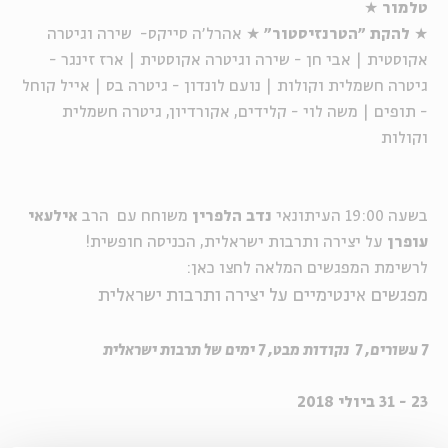
טלמור
★
★
להקת "הטרנזיסטור"
★
אהרל'ה סייקס- שירה וגיטרה
אקוסטית | אבי חן - שירה וגיטרה אקוסטית | ארז זינגר -
גיטרה חשמלית וקולות | נועם לונדון - גיטרה בס | אייל קוחל
- תופים | משה לוי - קלידים, אקורדיון, גיטרה חשמלית
וקולות
בשעה 19:00
העיתונאי
נדב הלפרין
משוחח עם הרב
אילעאי
עופרן
על יצירה ותרבות ישראלית, הכניסה חופשית!
לרשימת המפגשים המלאה לחצו כאן:
מפגשים אינטימיים על יצירה ותרבות ישראלית
7 עשורים, 7 נקודות מבט, 7 ימים של תרבות ישראלית
23 - 31 ביולי 2018