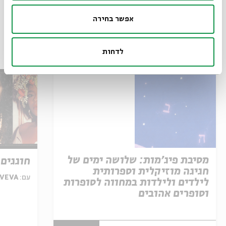
אפשר בחירה
עוד בבית אבי חי
לדחות
מסיבת פיג'מות: שלושה ימים של
חוגגים 
חגיגה מוזיקלית וספרותית
עם:
AVEVA, תמרדה,  R A N
לילדים ולילדות במחווה לסופרות
וסופרים אהובים