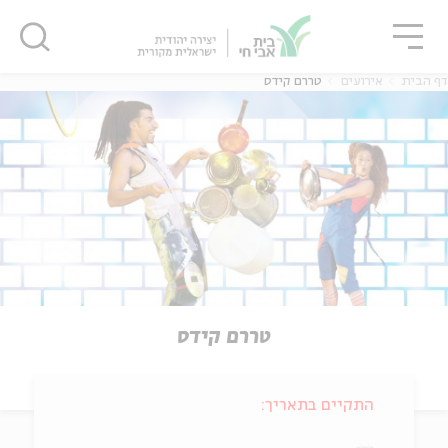
גור
סגור
סגור
דף הבית
אירועים
טררם קידס
טררם קידס
התקיים בתאריך: