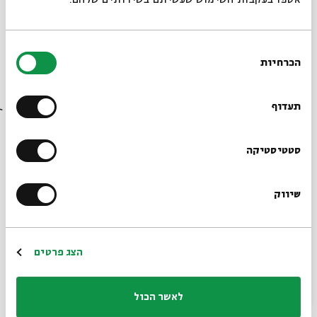
אספו בעקבות השימוש שעשיתם בשירותים שלהם.
בחירת
>מחיר לילד: 50 ₪ | מבוגר: 10 ₪
הכרחיות
הסכמה
רוצים לדעת מה קורה
בבית אבי חי לפני כולם?
תעדוף
הרשמו לניוזלטר שלנו
סטטיסטיקה
שיווק
*כתובת דוא"ל
הרשמה
הצג פרטים
שיתוף
הוספה ליומן
הרשמה לאירועים דומים
לאשר הכול
תגיות:
הצגה לילדים
מופע מוזיקלי
קיץ לילדים בבית אבי חי