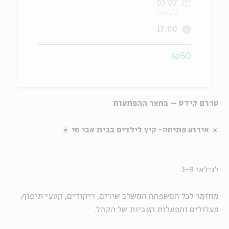
03.07
כ' בתמוז
ה
אנגלית
מיוחדי
17:00
₪50
טררם קידס – בחצר ההפתעות
☀️ 
אירוע פתיחה- קיץ לילדים בבית אבי חי
☀️
לגילאי 3-9
מחזמר לכל המשפחה המשלב שירים, ריקודים, קטעי תיפוף,
פעלולים והפעלות קצביות של הקהל.