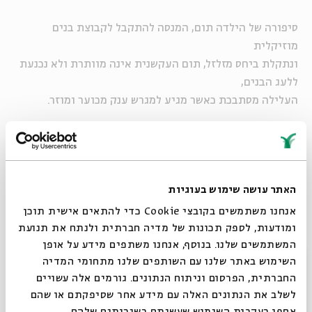
סיפורה של הילדה תום, המנסה להתקבל לקבוצת בנים
מוזיקלית
ונתקלת ביחס מזלזל, תום העקשנית אינה מוותרת ולא נכנעת
ללעג הבנים,
העלילה מסתבכת כאשר מגיע למגרש ענק מכוער ומוזר.
שימו לב! בעלי כרטיס מנוי ילדים ייהנו מ 10 ש"ח הנחה
למופע טררם קידס
לפרטים נוספים>>>
האתר עושה שימוש בעוגיות
אנחנו משתמשים בקובצי Cookie כדי להתאים אישית תוכן
ומודעות, לספק תכונות של מדיה חברתית ולנתח את תנועת
המשתמשים שלנו. בנוסף, אנחנו משתפים מידע על אופן
סגור
השימוש באתר שלנו עם השותפים שלנו מתחומי המדיה
החברתית, הפרסום וניתוח הנתונים. גורמים אלה עשויים
לשלב את הנתונים האלה עם מידע אחר שסיפקתם או שהם