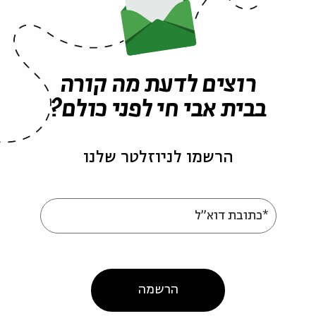
נסון
,
מנהל בית אבי חי
 בלקלב
רוצים לדעת מה קורה
בבית אבי חי לפני כולם?
הרשמו לניוזלטר שלנו
: ריאיון עם הצייר ליאוניד בלקלב
*כתובת דוא"ל
The Man Who Takes His Face Everywhere: An Intervie
ה לאירועים דומים
הרשמה