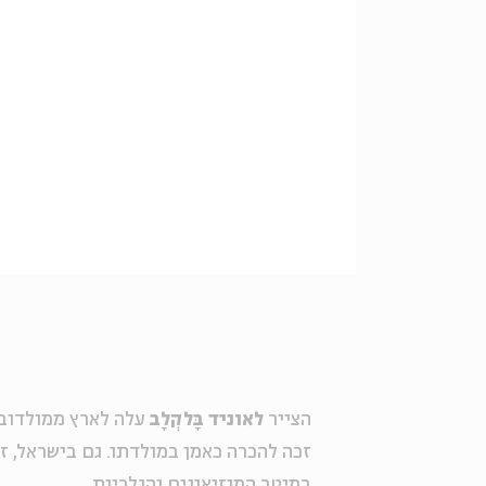
הצייר
לאוניד בָּלקְלָב
עלה לארץ ממולדובה
זכה להכרה כאמן במולדתו. גם בישראל, זכ
במיטב המוזיאונים והגלריות.