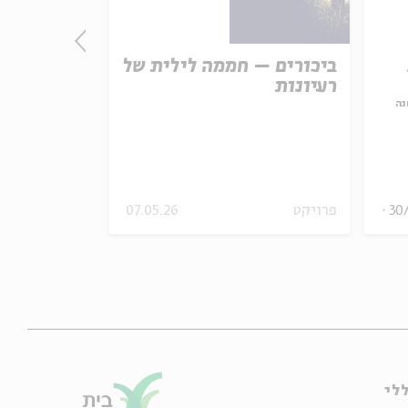
ביכורים – חממה לילית של
כי אל אשר 
רעיונות
מפגש ראשו
בשלמותו
נה
30
פרויקט
07.05.26
שונות
וידאו
לי