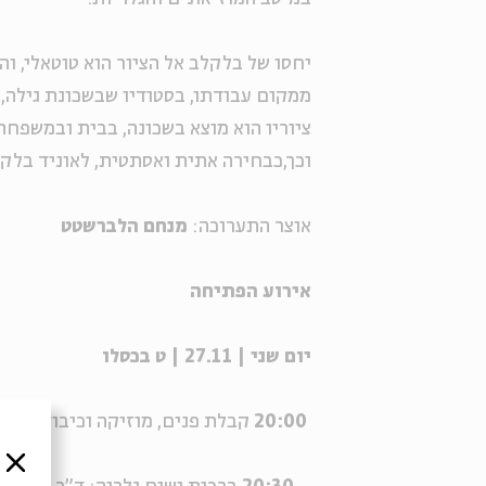
יחסו של בלקלב אל הציור הוא טוטאלי, וה
ממקום עבודתו, בסטודיו שבשכונת גילה,
ציוריו הוא מוצא בשכונה, בבית ובמשפחה,
וכך,כבחירה אתית ואסתטית, לאוניד בלק
אוצר התערוכה:
מנחם הלברשטט
אירוע הפתיחה
יום שני | 27.11 | ט בכסלו
20:00
קבלת פנים, מוזיקה וכיבוד קל
סגור