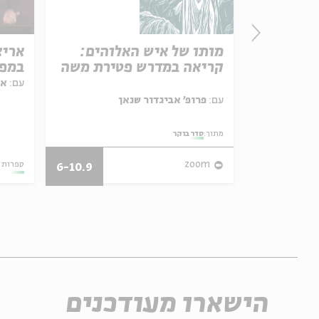
P
מותו של איש האלוהים:
אריא
Trea
קריאה במדרש פטירת משה
במפג
Rabbi S
מפגש
Parashat Hashavu
עם:
אר
עם:
פרופ' אביגדור שנאן
מתוך:
סדר בוקר
28/07/26
zoom
ספרות 
6-10.9
הישארו מעודכנים