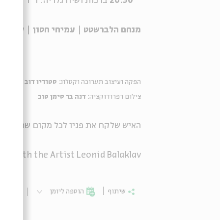
20:30
ברכות ושיח גלריה: ד"ר
דוד רוז
מנחם הלברשטט
|
עמיחי חסון
|
לאוניד
הפקה ועיצוב תערוכה וקטלוג:
סטודיו דוב אברמסון
צילום רפרודוקציה:
דנה בר סימן טוב
האיש שלקח את פניו לכל מקום שהלך אליו
w with the Artist Leonid Balaklav
שיתוף
הוספה ליומן
הרשמ